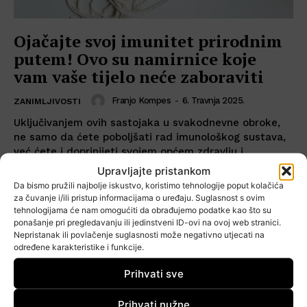
Ojačajte svoj imunitet prirodnim
putem! Ovo su namirnice koje
vam vaše tijelo neće zaboraviti
Franjo Kompes
-
6. Travnja 2025.
ZANIMLJIVOSTI
Uključivanjem ovih sastojaka u svakodnevne obroke,
ne samo da ćete poboljšati rad imunološkog sustava,
već ćete i doprinijeti svojem općem zdravlju i
dobrobiti.
Upravljajte pristankom
Da bismo pružili najbolje iskustvo, koristimo tehnologije poput kolačića
za čuvanje i/ili pristup informacijama o uređaju. Suglasnost s ovim
tehnologijama će nam omogućiti da obrađujemo podatke kao što su
ponašanje pri pregledavanju ili jedinstveni ID-ovi na ovoj web stranici.
Nepristanak ili povlačenje suglasnosti može negativno utjecati na
određene karakteristike i funkcije.
Prihvati sve
Prihvati nužne