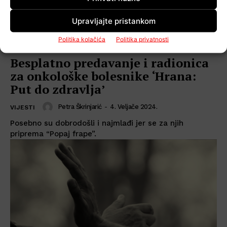
Upravljajte pristankom
Politika kolačića
Politika privatnosti
Besplatno predavanje i radionica
za onkološke bolesnike ‘Hrana:
Put do zdravlja’
Petra Škrinjarić
-
4. Veljače 2024.
VIJESTI
Posebno su dobrodošli i najmlađi jer se za njih
priprema “Popaj frape”.