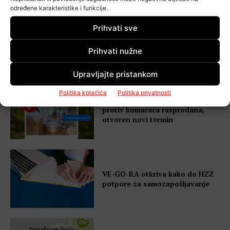
određene karakteristike i funkcije.
OTK Turopolje obilježava 120
Prihvati sve
godina prvog hrvatskog
autokluba – oldtimeri stižu pred
Prihvati nužne
POU
Upravljajte pristankom
Politika kolačića
Politika privatnosti
Radionica prirodnog spreja
protiv komaraca rasprodana,
otvoren novi termin
VE-GO-RA otkriva kako do HZZ
potpore za samozapošljavanje