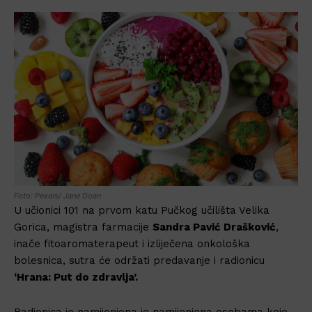
Foto: Pexels/ Jane Doan
U učionici 101 na prvom katu Pučkog učilišta Velika
Gorica, magistra farmacije
Sandra Pavić Drašković
,
inače fitoaromaterapeut i izliječena onkološka
bolesnica, sutra će održati predavanje i radionicu
‘Hrana: Put do zdravlja’.
Radionica je namijenjena je namijenjena osobama koje