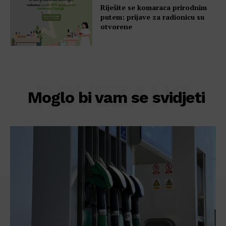
Riješite se komaraca prirodnim
putem: prijave za radionicu su
otvorene
POVEZANO
Moglo bi vam se svidjeti