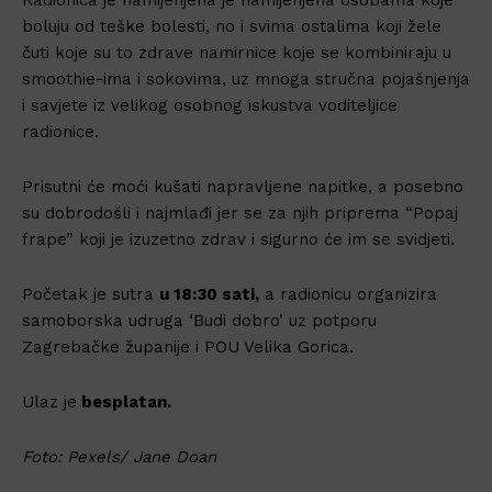
boluju od teške bolesti, no i svima ostalima koji žele
čuti koje su to zdrave namirnice koje se kombiniraju u
smoothie-ima i sokovima, uz mnoga stručna pojašnjenja
i savjete iz velikog osobnog iskustva voditeljice
radionice.
Prisutni će moći kušati napravljene napitke, a posebno
su dobrodošli i najmlađi jer se za njih priprema “Popaj
frape” koji je izuzetno zdrav i sigurno će im se svidjeti.
Početak je sutra
u 18:30 sati,
a radionicu organizira
samoborska udruga ‘Budi dobro’ uz potporu
Zagrebačke županije i POU Velika Gorica.
Ulaz je
besplatan.
Foto: Pexels/ Jane Doan