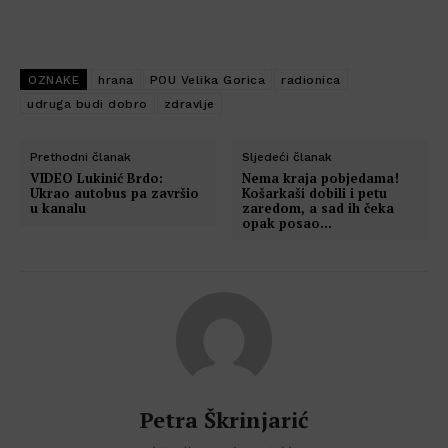
OZNAKE
hrana
POU Velika Gorica
radionica
udruga budi dobro
zdravlje
Prethodni članak
Sljedeći članak
VIDEO Lukinić Brdo:
Nema kraja pobjedama!
Ukrao autobus pa završio
Košarkaši dobili i petu
u kanalu
zaredom, a sad ih čeka
opak posao…
Petra Škrinjarić