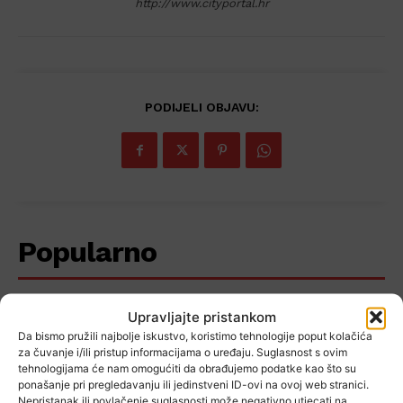
http://www.cityportal.hr
PODIJELI OBJAVU:
Popularno
Upravljajte pristankom
Uvod u 3D svijet: Besplatna
Da bismo pružili najbolje iskustvo, koristimo tehnologije poput kolačića
za čuvanje i/ili pristup informacijama o uređaju. Suglasnost s ovim
radionica za odrasle u Velikoj
tehnologijama će nam omogućiti da obrađujemo podatke kao što su
Gorici
ponašanje pri pregledavanju ili jedinstveni ID-ovi na ovoj web stranici.
Nepristanak ili povlačenje suglasnosti može negativno utjecati na