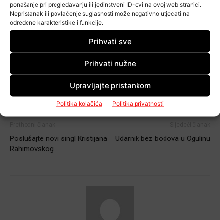
ponašanje pri pregledavanju ili jedinstveni ID-ovi na ovoj web stranici.
Nepristanak ili povlačenje suglasnosti može negativno utjecati na
određene karakteristike i funkcije.
OZNAKE
motorist
prometna
Prihvati sve
Prihvati nužne
Upravljajte pristankom
Politika kolačića
Politika privatnosti
Prethodni članak
Sljedeći članak
Poslušajte novi singl Kristijana
Udarnik bez bodova u Ogulinu
Rahimovskog