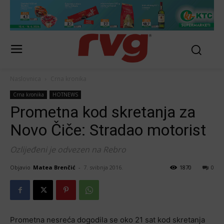
Naslovnica
Crna kronika
Crna kronika
HOTNEWS
Prometna kod skretanja za
Novo Čiče: Stradao motorist
Ozlijeđeni je odvezen na Rebro
Objavio
Matea Brenčić
-
7. svibnja 2016.
1870
0
Prometna nesreća dogodila se oko 21 sat kod skretanja