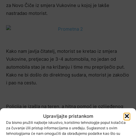
za Novo Čiče iz smjera Vukovine u kojoj je lakše
nastradao motorist.
Kako nam javlja čitatelj, motorist se kretao iz smjera
Vukovine, pretjecao je 3-4 automobila, no jedan od
automobila stao je na križanju i time mu prepriječio put.
Kako ne bi došlo do direktnog sudara, motorist je zakočio
i pao na cestu.
Policija je izašla na teren, a hitna pomoć je ozlijeđenog
motorista odvezla na Rebro.
Upravljajte pristankom
Da bismo pružili najbolje iskustvo, koristimo tehnologije poput kolačića
za čuvanje i/ili pristup informacijama o uređaju. Suglasnost s ovim
tehnologijama će nam omogućiti da obrađujemo podatke kao što su