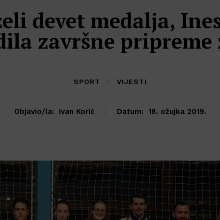
zeli devet medalja, Ine
dila završne pripreme 
SPORT
VIJESTI
Objavio/la:
Ivan Korić
Datum:
18. ožujka 2019.