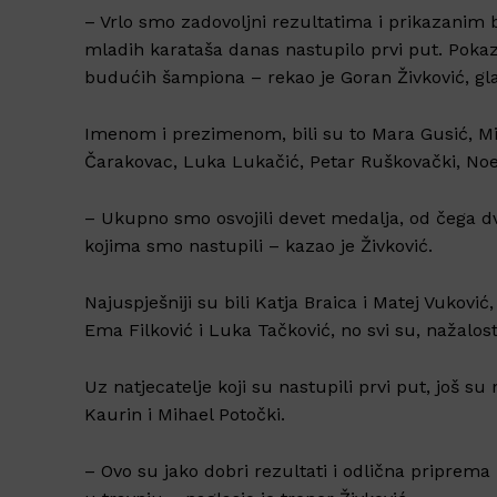
– Vrlo smo zadovoljni rezultatima i prikazanim 
mladih karataša danas nastupilo prvi put. Pokaza
budućih šampiona – rekao je Goran Živković, gla
Imenom i prezimenom, bili su to Mara Gusić, Mia
Čarakovac, Luka Lukačić, Petar Ruškovački, Noel
– Ukupno smo osvojili devet medalja, od čega dva
kojima smo nastupili – kazao je Živković.
Najuspješniji su bili Katja Braica i Matej Vuković,
Ema Filković i Luka Tačković, no svi su, nažalos
Uz natjecatelje koji su nastupili prvi put, još s
Kaurin i Mihael Potočki.
– Ovo su jako dobri rezultati i odlična priprem