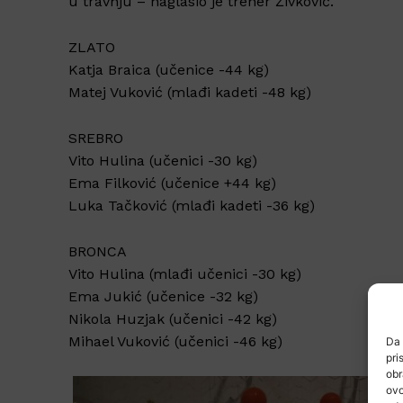
u travnju – naglasio je trener Živković.
ZLATO
Katja Braica (učenice -44 kg)
Matej Vuković (mlađi kadeti -48 kg)
SREBRO
Vito Hulina (učenici -30 kg)
Ema Filković (učenice +44 kg)
Luka Tačković (mlađi kadeti -36 kg)
BRONCA
Vito Hulina (mlađi učenici -30 kg)
Ema Jukić (učenice -32 kg)
Nikola Huzjak (učenici -42 kg)
Mihael Vuković (učenici -46 kg)
Da 
pri
obr
ovo