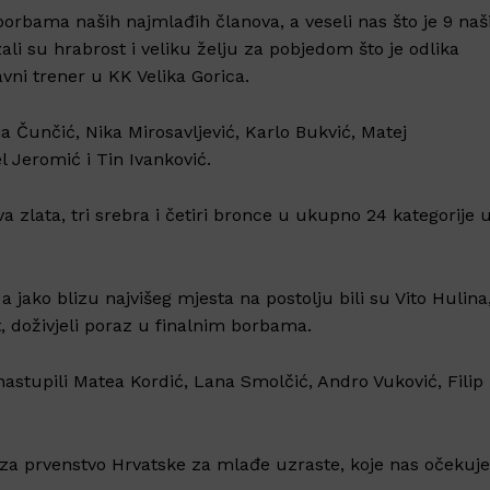
borbama naših najmlađih članova, a veseli nas što je 9 naš
li su hrabrost i veliku želju za pobjedom što je odlika
vni trener u KK Velika Gorica.
 Čunčić, Nika Mirosavljević, Karlo Bukvić, Matej
 Jeromić i Tin Ivanković.
 zlata, tri srebra i četiri bronce u ukupno 24 kategorije 
 a jako blizu najvišeg mjesta na postolju bili su Vito Hulina
t, doživjeli poraz u finalnim borbama.
u nastupili Matea Kordić, Lana Smolčić, Andro Vuković, Filip
a za prvenstvo Hrvatske za mlađe uzraste, koje nas očekuje