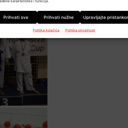
eđene karakteristike i funkcije.
Prihvati sve
Prihvati nužne
Upravljajte pristank
Politika kolačića
Politika privatnosti