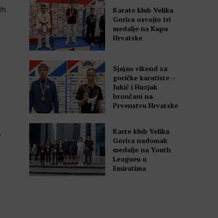
ih
Karate klub Velika
Gorica osvojio tri
medalje na Kupu
Hrvatske
Sjajan vikend za
goričke karatiste –
Jukić i Huzjak
u
brončani na
Prvenstvu Hrvatske
Karte klub Velika
,
Gorica nadomak
medalje na Youth
Leagueu u
Emiratima