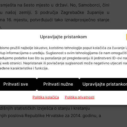
 smješta na šesto mjesto u državi. No, Samoborci, čini
u našoj zemlji. S područja Zagrebačke županije u
e na 16. mjestu, potvrđujući tako iznadprosječno stanje
.
Upravljajte pristankom
droga
bismo pružili najbolje iskustvo, koristimo tehnologije poput kolačića za čuvanje i/
stup informacijama o uređaju. Suglasnost s ovim tehnologijama će nam omogućiti
ih djela, Samobor je na 1. mjestu. Taj grad ujedno ima
ađujemo podatke kao što su ponašanje pri pregledavanju ili jedinstveni ID-ovi na
j web stranici. Nepristanak ili povlačenje suglasnosti može negativno utjecati na
u. Drugo mjesto na ljestvici najsigurnijih gradova kada
eđene karakteristike i funkcije.
 je Velika Gorica, koja je po pitanju zlouporabe droga
reći a Zaprešić 14.-ti. Prema stopi počinjenih imovinskih
Prihvati sve
Prihvati nužne
Upravljajte pristank
i ima Zaprešić koji se nalazi na 9. mjestu, slijedi ga
7. mjestu.
Politika kolačića
Politika privatnosti
išnjih statističkih izvješća o stanju i kretanju
njih poslova Republike Hrvatske za 2014. godinu, a