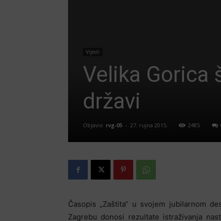
Vijesti
Velika Gorica š
državi
Objavio
rvg-05
-
27. rujna 2015.
2485
Časopis „Zaštita“ u svojem jubilarnom de
Zagrebu donosi rezultate istraživanja nas