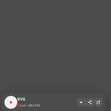
RVG
Live • 88.6 FM