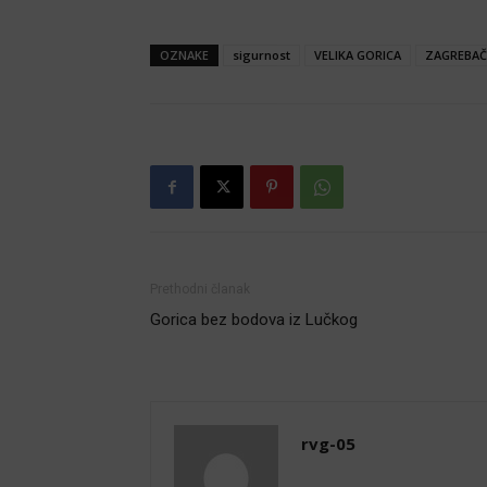
OZNAKE
sigurnost
VELIKA GORICA
ZAGREBAČ
Prethodni članak
Gorica bez bodova iz Lučkog
rvg-05