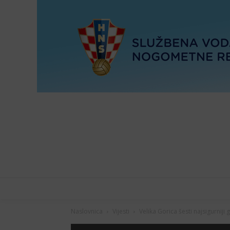
Naslovnica
Vijesti
Velika Gorica šesti najsigurniji 