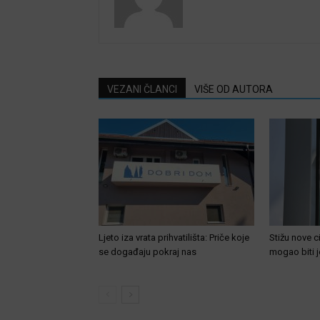
VEZANI ČLANCI
VIŠE OD AUTORA
Ljeto iza vrata prihvatilišta: Priče koje
Stižu nove c
se događaju pokraj nas
mogao biti jef