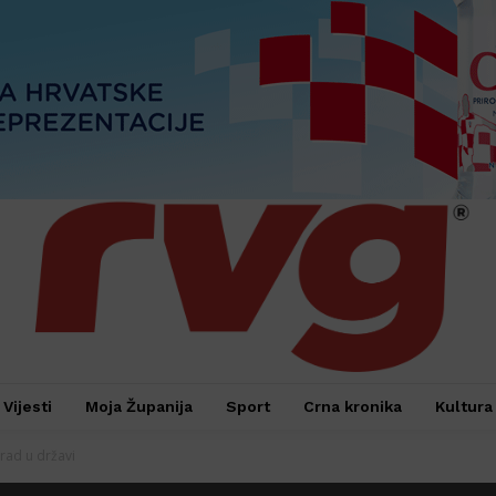
Vijesti
Moja Županija
Sport
Crna kronika
Kultura
grad u državi