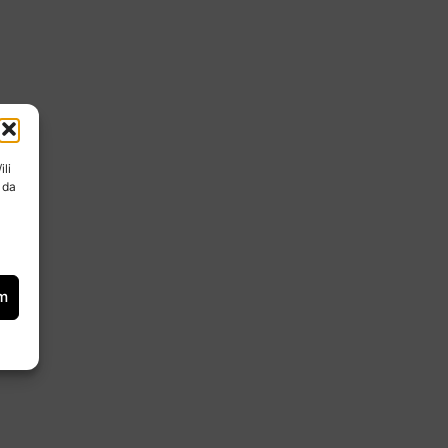
ili
 da
om