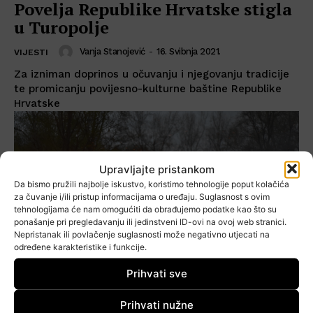
Povelja Republike Hrvatske stigla
u Turopolje
Vanja Stanojević
-
16. Svibnja 2021.
VIJESTI
Za izniman doprinos u očuvanju i njegovanju tradicije
te promicanju povijesno-kulturne baštine Republike
Hrvatske
Upravljajte pristankom
Da bismo pružili najbolje iskustvo, koristimo tehnologije poput kolačića
za čuvanje i/ili pristup informacijama o uređaju. Suglasnost s ovim
tehnologijama će nam omogućiti da obrađujemo podatke kao što su
ponašanje pri pregledavanju ili jedinstveni ID-ovi na ovoj web stranici.
Nepristanak ili povlačenje suglasnosti može negativno utjecati na
određene karakteristike i funkcije.
Prihvati sve
Prihvati nužne