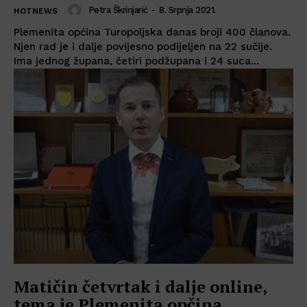
Petra Škrinjarić
-
8. Srpnja 2021.
HOTNEWS
Plemenita općina Turopoljska danas broji 400 članova.
Njen rad je i dalje povijesno podijeljen na 22 sučije.
Ima jednog župana, četiri podžupana i 24 suca...
Matičin četvrtak i dalje online,
tema je Plemenita opčina