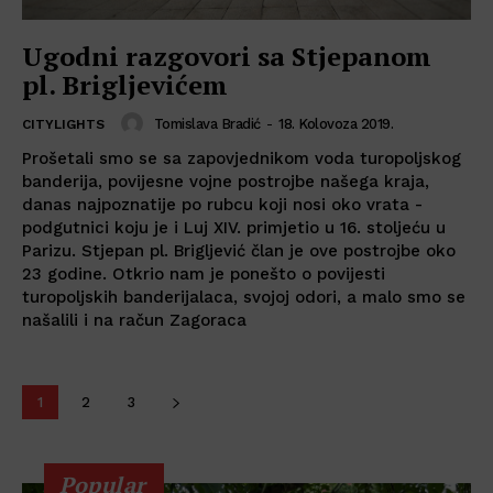
Ugodni razgovori sa Stjepanom
pl. Brigljevićem
Tomislava Bradić
-
18. Kolovoza 2019.
CITYLIGHTS
Prošetali smo se sa zapovjednikom voda turopoljskog
banderija, povijesne vojne postrojbe našega kraja,
danas najpoznatije po rubcu koji nosi oko vrata -
podgutnici koju je i Luj XIV. primjetio u 16. stoljeću u
Parizu. Stjepan pl. Brigljević član je ove postrojbe oko
23 godine. Otkrio nam je ponešto o povijesti
turopoljskih banderijalaca, svojoj odori, a malo smo se
našalili i na račun Zagoraca
1
2
3
Popular