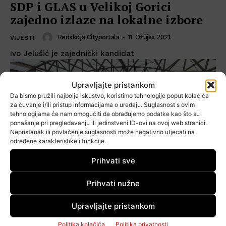
SDP i GLAS u Velikoj Gorici
zajedno izlaze na lokalne izbore
Redakcija Cityportala
-
11. Ožujka 2021.
VIJESTI
Ivo Jelušić je zajednički kandidat
Upravljajte pristankom
Da bismo pružili najbolje iskustvo, koristimo tehnologije poput kolačića
za čuvanje i/ili pristup informacijama o uređaju. Suglasnost s ovim
tehnologijama će nam omogućiti da obrađujemo podatke kao što su
ponašanje pri pregledavanju ili jedinstveni ID-ovi na ovoj web stranici.
Nepristanak ili povlačenje suglasnosti može negativno utjecati na
određene karakteristike i funkcije.
Prihvati sve
Prihvati nužne
Upravljajte pristankom
Velika Gorica: Županijski SDP
Politika kolačića
Politika privatnosti