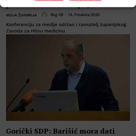
protiv kredita za kupnju kuće
Rvg-05
-
14. Prosinca 2020.
MOJA ŽUPANIJA
Konferenciju za medije održao i ravnatelj županijskog
Zavoda za Hitnu medicinu
Gorički SDP: Barišić mora dati