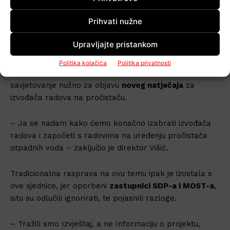
Prihvati nužne
Foto: Krunoslav Višić, direktor VG Vodoopskrbe/G.Kiš, rvg.hr
Upravljajte pristankom
Također je najavio niz tehničkih pregleda koji su
obavljeni i onih koji tek slijede, te napomenuo kako već
Politika kolačića
Politika privatnosti
za dva dana, 28.rujna, završava prethodno
savjetovanje nužno za objavu
novog natječaja
za
izvođača radova na pročistaču.
– Ja se nadam kako ćemo konačno izabrati izvođača
radova i započeti s radovima na uređenju pročistača
otpadnih voda – zaključio je direktor Višić.
Tradicionalna rasprava na ovu temu ipak je izostala s
ove sjednice, jer oporbeni
zastupnici SDP-a i MOST-a
,
istu su odlučili ignorirati, te pojasnili razloge.
– Tražili smo Izvještaj, a ne Informaciju o projektu,