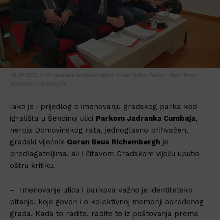
26.09.2023. – 13. sjednica Gradskog vijeća Grada Velike Gorice – foto: Petra
Škrinjarić/ Cityportal.hr
Iako je i prijedlog o imenovanju gradskog parka kod
igrališta u Šenoinoj ulici
Parkom Jadranka Cumbaja
,
heroja Domovinskog rata, jednoglasno prihvaćen,
gradski vijećnik
Goran Beus Richembergh
je
predlagateljima, ali i čitavom Gradskom vijeću uputio
oštru kritiku.
– Imenovanje ulica i parkova važno je identitetsko
pitanje, koje govori i o kolektivnoj memoriji određenog
grada. Kada to radite, radite to iz poštovanja prema