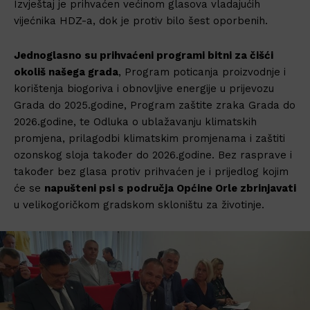
Izvještaj je prihvaćen većinom glasova vladajućih
vijećnika HDZ-a, dok je protiv bilo šest oporbenih.
Jednoglasno su prihvaćeni programi bitni za čišći
okoliš našega grada
, Program poticanja proizvodnje i
korištenja biogoriva i obnovljive energije u prijevozu
Grada do 2025.godine, Program zaštite zraka Grada do
2026.godine, te Odluka o ublažavanju klimatskih
promjena, prilagodbi klimatskim promjenama i zaštiti
ozonskog sloja također do 2026.godine. Bez rasprave i
također bez glasa protiv prihvaćen je i prijedlog kojim
će se
napušteni psi s područja Općine Orle zbrinjavati
u velikogoričkom gradskom skloništu za životinje.