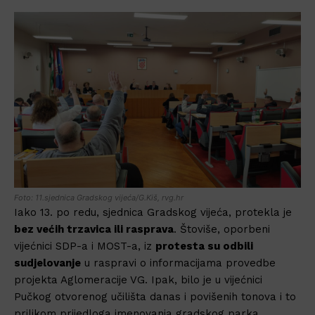
Foto: 11.sjednica Gradskog vijeća/G.Kiš, rvg.hr
Iako 13. po redu, sjednica Gradskog vijeća, protekla je
bez većih trzavica ili rasprava
. Štoviše, oporbeni
vijećnici SDP-a i MOST-a, iz
protesta su odbili
sudjelovanje
u raspravi o informacijama provedbe
projekta Aglomeracije VG. Ipak, bilo je u vijećnici
Pučkog otvorenog učilišta danas i povišenih tonova i to
prilikom prijedloga imenovanja gradskog parka