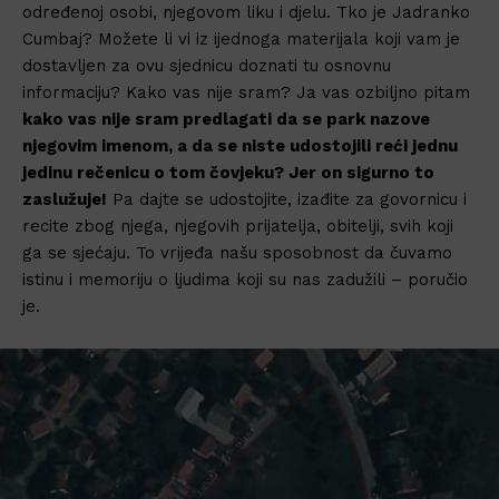
određenoj osobi, njegovom liku i djelu. Tko je Jadranko
Cumbaj? Možete li vi iz ijednoga materijala koji vam je
dostavljen za ovu sjednicu doznati tu osnovnu
informaciju? Kako vas nije sram? Ja vas ozbiljno pitam
kako vas nije sram predlagati da se park nazove
njegovim imenom, a da se niste udostojili reći jednu
jedinu rečenicu o tom čovjeku? Jer on sigurno to
zaslužuje!
Pa dajte se udostojite, izađite za govornicu i
recite zbog njega, njegovih prijatelja, obitelji, svih koji
ga se sjećaju. To vrijeđa našu sposobnost da čuvamo
istinu i memoriju o ljudima koji su nas zadužili – poručio
je.