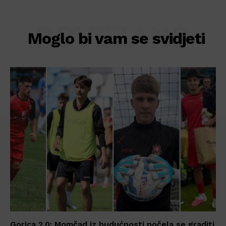
POVEZANO
Moglo bi vam se svidjeti
Gorica 2.0: Momčad iz budućnosti počela se graditi