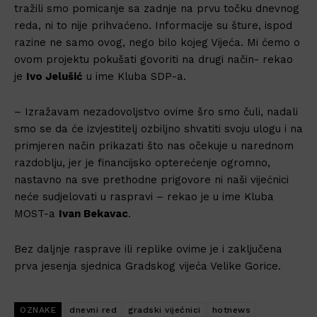
tražili smo pomicanje sa zadnje na prvu točku dnevnog
reda, ni to nije prihvaćeno. Informacije su šture, ispod
razine ne samo ovog, nego bilo kojeg Vijeća. Mi ćemo o
ovom projektu pokušati govoriti na drugi način- rekao
je
Ivo Jelušić
u ime Kluba SDP-a.
– Izražavam nezadovoljstvo ovime šro smo čuli, nadali
smo se da će izvjestitelj ozbiljno shvatiti svoju ulogu i na
primjeren način prikazati što nas očekuje u narednom
razdoblju, jer je financijsko opterećenje ogromno,
nastavno na sve prethodne prigovore ni naši vijećnici
neće sudjelovati u raspravi – rekao je u ime Kluba
MOST-a
Ivan Bekavac
.
Bez daljnje rasprave ili replike ovime je i zaključena
prva jesenja sjednica Gradskog vijeća Velike Gorice.
OZNAKE
dnevni red
gradski vijećnici
hotnews