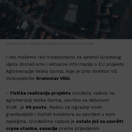
Lokacija Parka Jadranka Cumbaja, heroja Domovinskog rata
I već možemo reći tradicionalno na sjednici Gradskog
vijeća doznali smo i aktualne informacija o EU projektu
Aglomeracije Velika Gorica, koje je iznio direktor VG
Vodoopskrbe
Krunoslav Višić
.
–
Fizička realizacija projekta
Izvođača radova na
aglomeraciji Velika Gorica, završno sa datumom
31.08. je
99 posto
. Radovi na izgradnji novih
gravitacijskih i tlačnih kolektora su završeni u svim
naseljima. Izvođačima radova je
ostalo još za završiti
crpne stanice, sanacije
prema prijavljenim