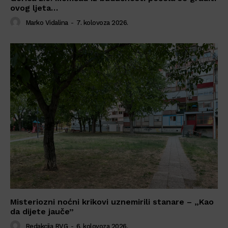
ovog ljeta…
Marko Vidalina
-
7. kolovoza 2026.
Misteriozni noćni krikovi uznemirili stanare – „Kao
da dijete jauče”
Redakcija RVG
-
6. kolovoza 2026.