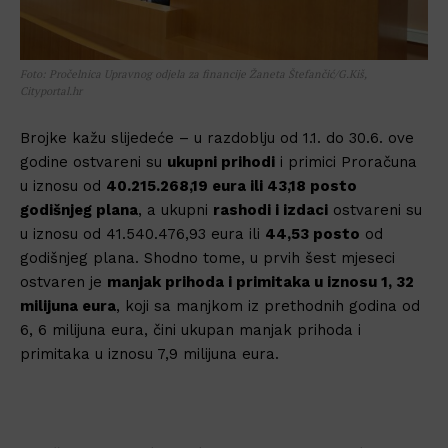
Foto: Pročelnica Upravnog odjela za financije Žaneta Štefančić/G.Kiš,
Cityportal.hr
Brojke kažu slijedeće – u razdoblju od 1.1. do 30.6. ove
godine ostvareni su
ukupni prihodi
i primici Proračuna
u iznosu od
40.215.268,19 eura ili 43,18 posto
godišnjeg plana
, a ukupni
rashodi i izdaci
ostvareni su
u iznosu od 41.540.476,93 eura ili
44,53 posto
od
godišnjeg plana. Shodno tome, u prvih šest mjeseci
ostvaren je
manjak prihoda i primitaka u iznosu 1, 32
milijuna eura
, koji sa manjkom iz prethodnih godina od
6, 6 milijuna eura, čini ukupan manjak prihoda i
primitaka u iznosu 7,9 milijuna eura.