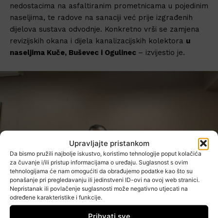
nedostacima na asfaltiranim prometnicama u pojedinim
naseljima, te radove na sanaciji već prije izgrađenih
dijelova sustava odvodnje. Konkretno vrši se zamjena
revizijskih okana i dijela kanalizacijskih kolektora
u
naseljima Kuče, Buševec i Ogulinec
– izvijestio je.
Upravljajte pristankom
Da bismo pružili najbolje iskustvo, koristimo tehnologije poput kolačića
za čuvanje i/ili pristup informacijama o uređaju. Suglasnost s ovim
tehnologijama će nam omogućiti da obrađujemo podatke kao što su
ponašanje pri pregledavanju ili jedinstveni ID-ovi na ovoj web stranici.
Nepristanak ili povlačenje suglasnosti može negativno utjecati na
određene karakteristike i funkcije.
Prihvati sve