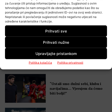
za čuvanje i/ili pristup informacijama o uređaju. Suglasnost s ovim
tehnologijama će nam omogućiti da obrađujemo podatke kao što su
ponašanje pri pregledavanju ili jedinstveni ID-ovi na ovoj web stranici.
Gorica 2.0: Momčad iz
Nepristanak ili povlačenje suglasnosti može negativno utjecati na
budućnosti počela se graditi
određene karakteristike i funkcije.
ovog ljeta…
Prihvati sve
Prihvati nužne
Misteriozni noćni krikovi
Upravljajte pristankom
uznemirili stanare – „Kao da
dijete jauče”
Politika kolačića
Politika privatnosti
“Ostali smo dužni sebi, klubu i
navijačima… Vjerujem da ćemo
biti bolji!”