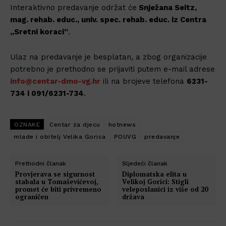
Interaktivno predavanje održat će
Snježana Seitz,
mag. rehab. educ., univ. spec. rehab. educ. iz Centra
„Sretni koraci“
.
Ulaz na predavanje je besplatan, a zbog organizacije
potrebno je prethodno se prijaviti putem e-mail adrese
info@centar-dmo-vg.hr
ili na brojeve telefona
6231-
734 i 091/6231-734
.
OZNAKE
Centar za djecu
hotnews
mlade i obitelj Velika Gorica
POUVG
predavanje
Prethodni članak
Sljedeći članak
Provjerava se sigurnost
Diplomatska elita u
stabala u Tomaševićevoj,
Velikoj Gorici: Stigli
promet će biti privremeno
veleposlanici iz više od 20
ograničen
država