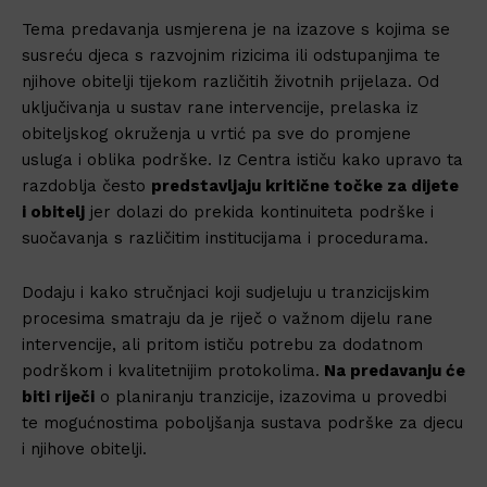
Tema predavanja usmjerena je na izazove s kojima se
susreću djeca s razvojnim rizicima ili odstupanjima te
njihove obitelji tijekom različitih životnih prijelaza. Od
uključivanja u sustav rane intervencije, prelaska iz
obiteljskog okruženja u vrtić pa sve do promjene
usluga i oblika podrške. Iz Centra ističu kako upravo ta
razdoblja često
predstavljaju kritične točke za dijete
i obitelj
jer dolazi do prekida kontinuiteta podrške i
suočavanja s različitim institucijama i procedurama.
Dodaju i kako stručnjaci koji sudjeluju u tranzicijskim
procesima smatraju da je riječ o važnom dijelu rane
intervencije, ali pritom ističu potrebu za dodatnom
podrškom i kvalitetnijim protokolima.
Na predavanju će
biti riječi
o planiranju tranzicije, izazovima u provedbi
te mogućnostima poboljšanja sustava podrške za djecu
i njihove obitelji.