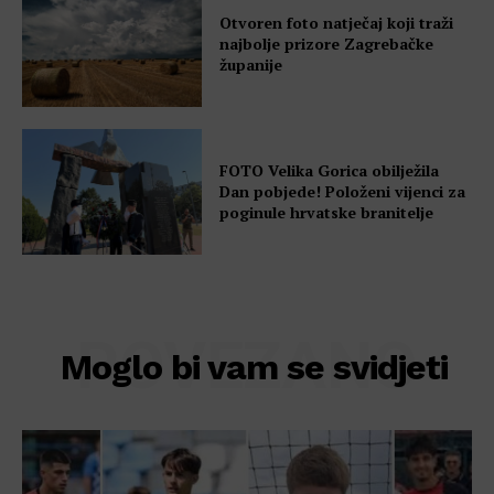
Otvoren foto natječaj koji traži
najbolje prizore Zagrebačke
županije
FOTO Velika Gorica obilježila
Dan pobjede! Položeni vijenci za
poginule hrvatske branitelje
POVEZANO
Moglo bi vam se svidjeti