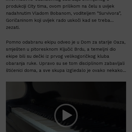
produkciji City tima, ovom prilikom na čelu s uvijek
nadahnutim Vladom Bobanom, voditeljem “Survivora”,
Goričaninom koji uvijek rado uskoči kad se treba…
zezati.
Pomno odabranu ekipu odveo je u Dom za starije Oaza,
smješten u pitoresknom Ključić Brdu, a temeljni dio
ekipe bili su dečki iz prvog velikogoričkog kluba
obaranja ruke. Upravo su se tom disciplinom zabavljali
štićenici doma, a sve skupa izgledalo je ovako nekako…
R
e
p
r
o
d
u