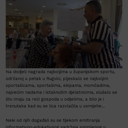
Na dodjeli nagrada najboljima u županijskom sportu,
održanoj u petak u Rugvici, pljeskalo se najboljim
sportašicama, sportašima, ekipama, momčadima,
najvećim nadama i istaknutim djelatnicima, slušalo se
što imaju za reći gospoda u odijelima, a bilo je i
trenutaka kad su se lica razvlačila u osmijehe…
Neki od njih događali su se tijekom emitiranja
informativno-edukativnog sadržaja snimljenog u