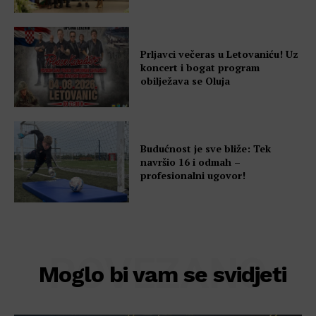
Prljavci večeras u Letovaniću! Uz
koncert i bogat program
obilježava se Oluja
Budućnost je sve bliže: Tek
navršio 16 i odmah –
profesionalni ugovor!
POVEZANO
Moglo bi vam se svidjeti