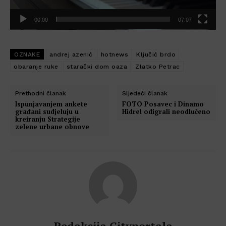
k
t
00:00
07:07
o
r
v
OZNAKE
andrej azenić
hotnews
Ključić brdo
i
obaranje ruke
starački dom oaza
Zlatko Petrac
d
e
Prethodni članak
Sljedeći članak
o
Ispunjavanjem ankete
FOTO Posavec i Dinamo
građani sudjeluju u
Hidrel odigrali neodlučeno
z
kreiranju Strategije
a
zelene urbane obnove
p
i
s
a
Redakcija Cityportala