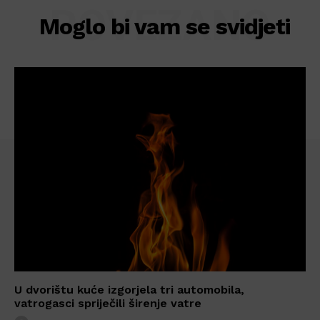
POVEZANO
Moglo bi vam se svidjeti
U dvorištu kuće izgorjela tri automobila,
vatrogasci spriječili širenje vatre