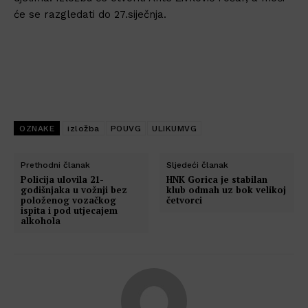
će se razgledati do 27.siječnja.
OZNAKE
izložba
POUVG
ULIKUMVG
Prethodni članak
Sljedeći članak
Policija ulovila 21-
HNK Gorica je stabilan
godišnjaka u vožnji bez
klub odmah uz bok velikoj
položenog vozačkog
četvorci
ispita i pod utjecajem
alkohola