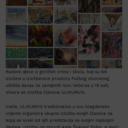
Radove djece iz goričkih vrtića i škola, koji su bili
izloženi u izložbenom prostoru Pučkog otvorenog
učilišta danas će zamijeniti novi. Večeras u 19 sati,
otvara se izložba članova ULIKUMVG.
Inače, ULIKUMVG tradicionalno u ovo blagdansko
vrijeme organizira skupnu izložbu svojih članova na
kojoj se svaki od njih predstavlja sa svojim najboljim
djelima. Izložbu će otvoriti Ante Živković Fošar, a moći