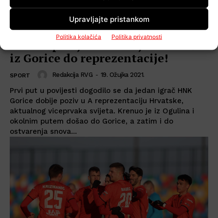
Upravljajte pristankom
Politika kolačića
Politika privatnosti
Dan za povijest: Kristijan Lovrić
iz Gorice do reprezentacije!
Redakcija RVG
-
19. Ožujka 2021.
SPORT
Prvi put u povijesti dogodilo se da jedan igrač HNK
Gorice dobije poziv u A reprezentaciju Hrvatske,
aktualnog viceprvaka svijeta. Krenuo je iz Ogulina i
okolnim putem došao do Gorice, a zatim i do
ostvarenja snova...