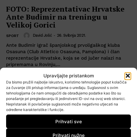
FOTO: Reprezentativac Hrvatske
Ante Budimir na treningu u
Velikoj Gorici
David Jolić
-
26. Svibnja 2021.
SPORT
Ante Budimir igrač španjolskog prvoligaškog kluba
Osasuna (Club Atletico Osasuna, Pamplona) i član
reprezentacije Hrvatske, koja se od jučer nalazi na
pripremama u Rovinju,...
Upravljajte pristankom
Da bismo pružili najbolje iskustvo, koristimo tehnologije poput kolačića
za čuvanje i/ili pristup informacijama o uređaju. Suglasnost s ovim
tehnologijama će nam omogućiti da obrađujemo podatke kao što su
ponašanje pri pregledavanju ili jedinstveni ID-ovi na ovoj web stranici.
Nepristanak ili povlačenje suglasnosti može negativno utjecati na
određene karakteristike i funkcije.
Prihvati sve
Prihvati nužne