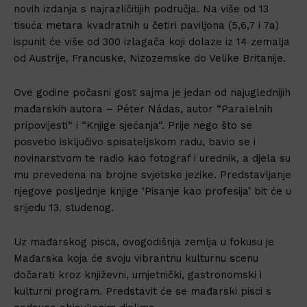
novih izdanja s najrazličitijih područja. Na više od 13
tisuća metara kvadratnih u četiri paviljona (5,6,7 i 7a)
ispunit će više od 300 izlagača koji dolaze iz 14 zemalja
od Austrije, Francuske, Nizozemske do Velike Britanije.
Ove godine počasni gost sajma je jedan od najuglednijih
mađarskih autora – Péter Nádas, autor “Paralelnih
pripovijesti“ i “Knjige sjećanja“. Prije nego što se
posvetio isključivo spisateljskom radu, bavio se i
novinarstvom te radio kao fotograf i urednik, a djela su
mu prevedena na brojne svjetske jezike. Predstavljanje
njegove posljednje knjige ‘Pisanje kao profesija’ bit će u
srijedu 13. studenog.
Uz mađarskog pisca, ovogodišnja zemlja u fokusu je
Mađarska koja će svoju vibrantnu kulturnu scenu
dočarati kroz književni, umjetnički, gastronomski i
kulturni program. Predstavit će se mađarski pisci s