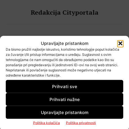
Redakcija Cityportala
Upravljajte pristankom
PODIJELI OBJAVU:
Da bismo pružili najbolje iskustvo, koristimo tehnologije poput kolačića
za čuvanje i/ili pristup informacijama o uređaju. Suglasnost s ovim
tehnologijama će nam omogućiti da obrađujemo podatke kao što su
ponašanje pri pregledavanju ili jedinstveni ID-ovi na ovoj web stranici.
Nepristanak ili povlačenje suglasnosti može negativno utjecati na
određene karakteristike i funkcije.
Prihvati sve
Popularno
Prihvati nužne
Upravljajte pristankom
Misteriozni noćni krikovi
Politika kolačića
Politika privatnosti
uznemirili stanare – „Kao da