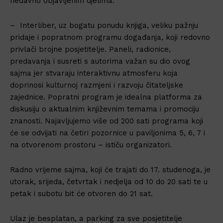
nedavno objavljenim djelima.
– Interliber, uz bogatu ponudu knjiga, veliku pažnju
pridaje i popratnom programu događanja, koji redovno
privlači brojne posjetitelje. Paneli, radionice,
predavanja i susreti s autorima važan su dio ovog
sajma jer stvaraju interaktivnu atmosferu koja
doprinosi kulturnoj razmjeni i razvoju čitateljske
zajednice. Popratni program je idealna platforma za
diskusiju o aktualnim književnim temama i promociju
znanosti. Najavljujemo više od 200 sati programa koji
će se odvijati na četiri pozornice u paviljonima 5, 6, 7 i
na otvorenom prostoru – ističu organizatori.
Radno vrijeme sajma, koji će trajati do 17. studenoga, je
utorak, srijeda, četvrtak i nedjelja od 10 do 20 sati te u
petak i subotu bit će otvoren do 21 sat.
Ulaz je besplatan, a parking za sve posjetitelje