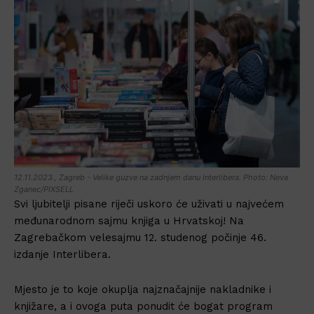
12.11.2023., Zagreb - Velike guzve na zadnjem danu Interlibera. Photo: Neva
Zganec/PIXSELL
Svi ljubitelji pisane riječi uskoro će uživati u najvećem
međunarodnom sajmu knjiga u Hrvatskoj! Na
Zagrebačkom velesajmu 12. studenog počinje 46.
izdanje Interlibera.
Mjesto je to koje okuplja najznačajnije nakladnike i
knjižare, a i ovoga puta ponudit će bogat program