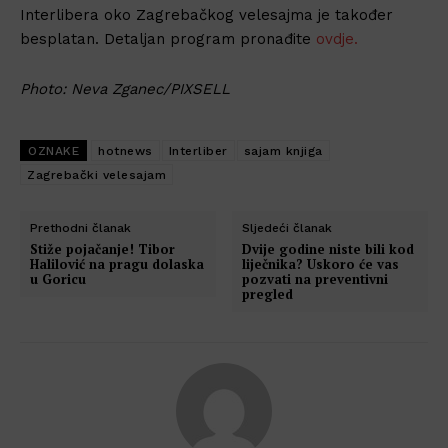
Interlibera oko Zagrebačkog velesajma je također
besplatan. Detaljan program pronađite
ovdje.
Photo: Neva Zganec/PIXSELL
OZNAKE
hotnews
Interliber
sajam knjiga
Zagrebački velesajam
Prethodni članak
Sljedeći članak
Stiže pojačanje! Tibor
Dvije godine niste bili kod
Halilović na pragu dolaska
liječnika? Uskoro će vas
u Goricu
pozvati na preventivni
pregled