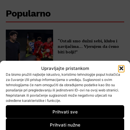
Popularno
“Ostali smo dužni sebi, klubu i
navijačima… Vjerujem da ćemo
biti bolji!”
Upravljajte pristankom
Da bismo pružili najbolje iskustvo, koristimo tehnologije poput kolačića
Otvoren foto natječaj koji traži
za čuvanje i/ili pristup informacijama o uređaju. Suglasnost s ovim
najbolje prizore Zagrebačke
tehnologijama će nam omogućiti da obrađujemo podatke kao što su
ponašanje pri pregledavanju ili jedinstveni ID-ovi na ovoj web stranici.
županije
Nepristanak ili povlačenje suglasnosti može negativno utjecati na
određene karakteristike i funkcije.
Prihvati sve
FOTO Velika Gorica obilježila
Dan pobjede! Položeni vijenci za
Prihvati nužne
poginule hrvatske branitelje