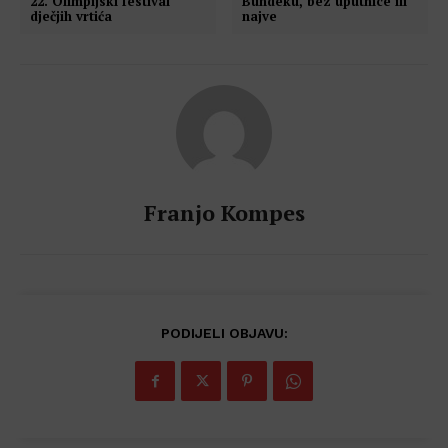
22. Olimpijski festival
Bundeku, bez uputnice ili
dječjih vrtića
najve
Franjo Kompes
PODIJELI OBJAVU: