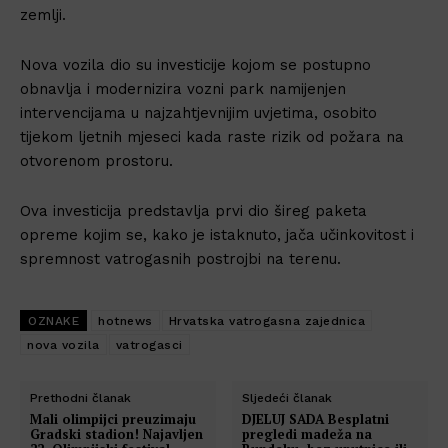
zemlji.
Nova vozila dio su investicije kojom se postupno
obnavlja i modernizira vozni park namijenjen
intervencijama u najzahtjevnijim uvjetima, osobito
tijekom ljetnih mjeseci kada raste rizik od požara na
otvorenom prostoru.
Ova investicija predstavlja prvi dio šireg paketa
opreme kojim se, kako je istaknuto, jača učinkovitost i
spremnost vatrogasnih postrojbi na terenu.
OZNAKE
hotnews
Hrvatska vatrogasna zajednica
nova vozila
vatrogasci
Prethodni članak
Sljedeći članak
Mali olimpijci preuzimaju
DJELUJ SADA Besplatni
Gradski stadion! Najavljen
pregledi madeža na