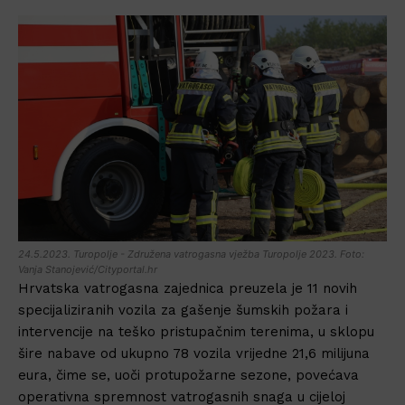
24.5.2023. Turopolje - Združena vatrogasna vježba Turopolje 2023. Foto:
Vanja Stanojević/Cityportal.hr
Hrvatska vatrogasna zajednica preuzela je 11 novih
specijaliziranih vozila za gašenje šumskih požara i
intervencije na teško pristupačnim terenima, u sklopu
šire nabave od ukupno 78 vozila vrijedne 21,6 milijuna
eura, čime se, uoči protupožarne sezone, povećava
operativna spremnost vatrogasnih snaga u cijeloj