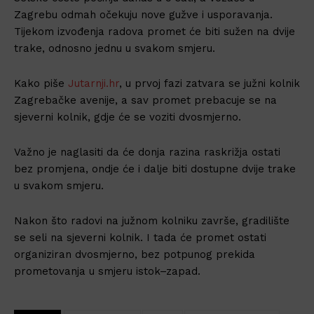
Zagrebu odmah očekuju nove gužve i usporavanja.
Tijekom izvođenja radova promet će biti sužen na dvije
trake, odnosno jednu u svakom smjeru.
Kako piše
Jutarnji.hr
, u prvoj fazi zatvara se južni kolnik
Zagrebačke avenije, a sav promet prebacuje se na
sjeverni kolnik, gdje će se voziti dvosmjerno.
Važno je naglasiti da će donja razina raskrižja ostati
bez promjena, ondje će i dalje biti dostupne dvije trake
u svakom smjeru.
Nakon što radovi na južnom kolniku završe, gradilište
se seli na sjeverni kolnik. I tada će promet ostati
organiziran dvosmjerno, bez potpunog prekida
prometovanja u smjeru istok–zapad.