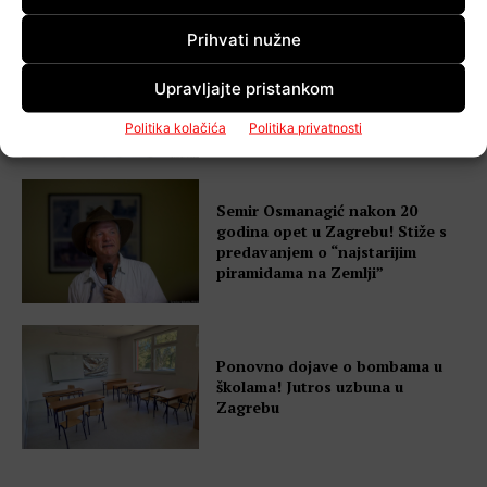
Prihvati nužne
ZET za vikend reže tramvajski
Upravljajte pristankom
promet! Ne voze četiri linije,
uvode se zamjenski autobusi
Politika kolačića
Politika privatnosti
Semir Osmanagić nakon 20
godina opet u Zagrebu! Stiže s
predavanjem o “najstarijim
piramidama na Zemlji”
Ponovno dojave o bombama u
školama! Jutros uzbuna u
Zagrebu