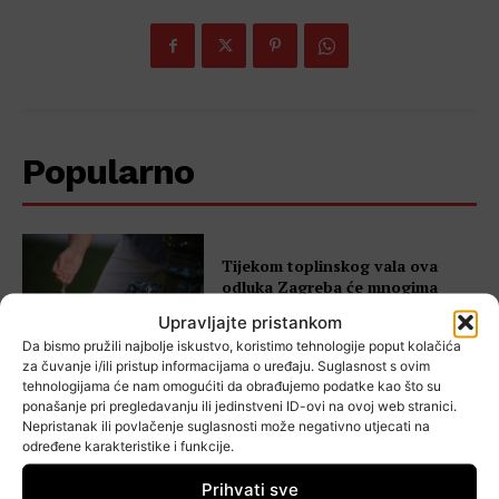
Popularno
Tijekom toplinskog vala ova
odluka Zagreba će mnogima
dobro doći – evo gdje se možete
Upravljajte pristankom
rashladiti besplatno
Da bismo pružili najbolje iskustvo, koristimo tehnologije poput kolačića
za čuvanje i/ili pristup informacijama o uređaju. Suglasnost s ovim
tehnologijama će nam omogućiti da obrađujemo podatke kao što su
ponašanje pri pregledavanju ili jedinstveni ID-ovi na ovoj web stranici.
U tijeku je 60. Floraart – Bundek
Nepristanak ili povlačenje suglasnosti može negativno utjecati na
pretvoren u veliku cvjetnu
određene karakteristike i funkcije.
izložbu
Prihvati sve