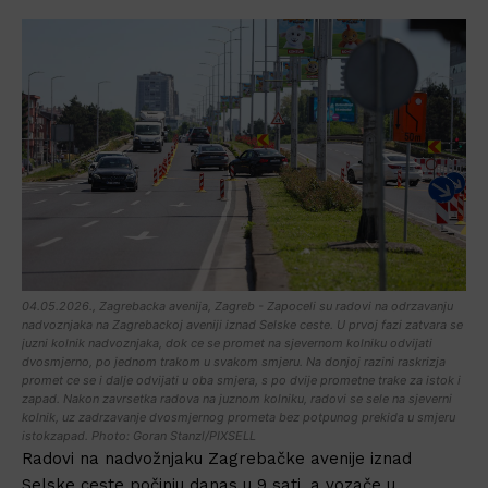
04.05.2026., Zagrebacka avenija, Zagreb - Zapoceli su radovi na odrzavanju
nadvoznjaka na Zagrebackoj aveniji iznad Selske ceste. U prvoj fazi zatvara se
juzni kolnik nadvoznjaka, dok ce se promet na sjevernom kolniku odvijati
dvosmjerno, po jednom trakom u svakom smjeru. Na donjoj razini raskrizja
promet ce se i dalje odvijati u oba smjera, s po dvije prometne trake za istok i
zapad. Nakon zavrsetka radova na juznom kolniku, radovi se sele na sjeverni
kolnik, uz zadrzavanje dvosmjernog prometa bez potpunog prekida u smjeru
istokzapad. Photo: Goran Stanzl/PIXSELL
Radovi na nadvožnjaku Zagrebačke avenije iznad
Selske ceste počinju danas u 9 sati, a vozače u