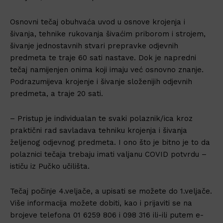
Osnovni tečaj obuhvaća uvod u osnove krojenja i
šivanja, tehnike rukovanja šivaćim priborom i strojem,
šivanje jednostavnih stvari prepravke odjevnih
predmeta te traje 60 sati nastave. Dok je napredni
tečaj namijenjen onima koji imaju već osnovno znanje.
Podrazumijeva krojenje i šivanje složenijih odjevnih
predmeta, a traje 20 sati.
– Pristup je individualan te svaki polaznik/ica kroz
praktični rad savladava tehniku krojenja i šivanja
željenog odjevnog predmeta. I ono što je bitno je to da
polaznici tečaja trebaju imati valjanu COVID potvrdu –
ističu iz Pučko učilišta.
Tečaj počinje 4.veljače, a upisati se možete do 1.veljače.
Više informacija možete dobiti, kao i prijaviti se na
brojeve telefona 01 6259 806 i 098 316 ili-ili putem e-