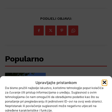
PODIJELI OBJAVU:
Popularno
Kino na otvorenom se nastavlja!
Upravljajte pristankom
Evo kada vas čekaju besplatne
Da bismo pružili najbolje iskustvo, koristimo tehnologije poput kolačića
projekcije
za čuvanje i/ili pristup informacijama o uređaju. Suglasnost s ovim
tehnologijama će nam omogućiti da obrađujemo podatke kao što su
ponašanje pri pregledavanju ili jedinstveni ID-ovi na ovoj web stranici.
Nepristanak ili povlačenje suglasnosti može negativno utjecati na
određene karakteristike i funkcije.