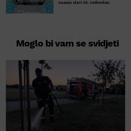
znanja slavi 66. rođendan
POVEZANO
Moglo bi vam se svidjeti