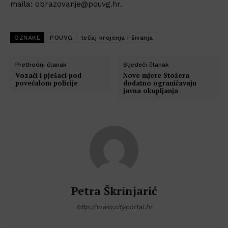
maila: obrazovanje@pouvg.hr.
OZNAKE
POUVG
tečaj krojenja i šivanja
Prethodni članak
Sljedeći članak
Vozači i pješaci pod
Nove mjere Stožera
povećalom policije
dodatno ograničavaju
javna okupljanja
Petra Škrinjarić
http://www.cityportal.hr