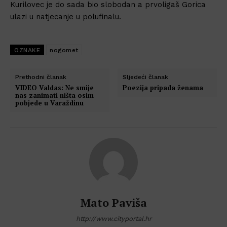
Kurilovec je do sada bio slobodan a prvoligaš Gorica
ulazi u natjecanje u polufinalu.
OZNAKE
nogomet
Prethodni članak
Sljedeći članak
VIDEO Valdas: Ne smije
Poezija pripada ženama
nas zanimati ništa osim
pobjede u Varaždinu
Mato Paviša
http://www.cityportal.hr