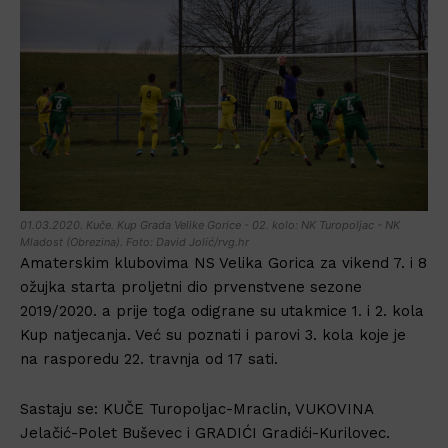
01.03.2020. Kuče. Kup Grada Velike Gorice - 02. kolo: NK Turopoljac - NK
Mladost (Obrezina). Foto: David Jolić/rvg.hr
Amaterskim klubovima NS Velika Gorica za vikend 7. i 8
ožujka starta proljetni dio prvenstvene sezone
2019/2020. a prije toga odigrane su utakmice 1. i 2. kola
Kup natjecanja. Već su poznati i parovi 3. kola koje je
na rasporedu 22. travnja od 17 sati.
Sastaju se: KUČE Turopoljac-Mraclin, VUKOVINA
Jelačić-Polet Buševec i GRADIĆI Gradići-Kurilovec.