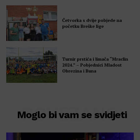
Četvorka s dvije pobjede na
početku Breške lige
Turnir prstića i limača “Mraclin
2024.” – Pobjednici Mladost
Obrezina i Buna
POVEZANO
Moglo bi vam se svidjeti