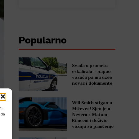
Popularno
Svađa u prometu
eskalirala – napao
vozača pa mu uzeo
novac i dokumente
Will Smith stigao u
Mičevec! Sjeo je u
ili
Neveru s Matom
 da
Rimcem i doživio
vožnju za pamćenje