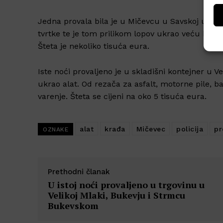
Jedna provala bila je u Mičevcu u Savskoj ulici.
tvrtke te je tom prilikom lopov ukrao veću koli
Šteta je nekoliko tisuća eura.
Iste noći provaljeno je u skladišni kontejner u Ve
ukrao alat. Od rezača za asfalt, motorne pile, ba
varenje. Šteta se cijeni na oko 5 tisuća eura.
alat
krađa
Mičevec
policija
pr
OZNAKE
Prethodni članak
U istoj noći provaljeno u trgovinu u
Velikoj Mlaki, Bukevju i Strmcu
Bukevskom