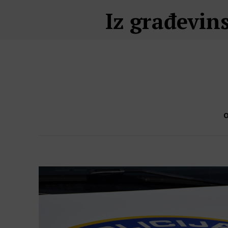
Iz građevin
O