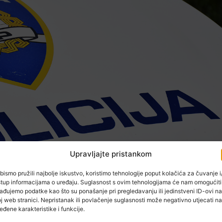
Upravljajte pristankom
bismo pružili najbolje iskustvo, koristimo tehnologije poput kolačića za čuvanje i/
stup informacijama o uređaju. Suglasnost s ovim tehnologijama će nam omogućiti
ađujemo podatke kao što su ponašanje pri pregledavanju ili jedinstveni ID-ovi na
j web stranici. Nepristanak ili povlačenje suglasnosti može negativno utjecati na
. na 2. rujna, gorička policija zabilježila je u istoj noći još
eđene karakteristike i funkcije.