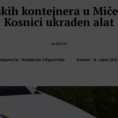
skih kontejnera u Mičev
Kosnici ukraden alat
VIJESTI
bjavio/la:
Redakcija Cityportala
Datum:
6. rujna 202