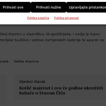
Prihvati sve
Prihvati nužne
Upravljajte pristank
 Provaljeno je u kontejner u vlasništvu jedne zagrebačke
činu raznog alata među kojima je dva kompleta bušilica.
Politika kolačića
Politika privatnosti
likoj Kosnici u vlasništvu 35-godišnjaka. I ovdje je lopov
terijske bušilice i setove zamjenskih baterija te aparat za
ovale
Velika Kosnica
Sljedeći članak
Kotlić majstori i ove će godine ukrstititi
kuhače u Starom Čiču