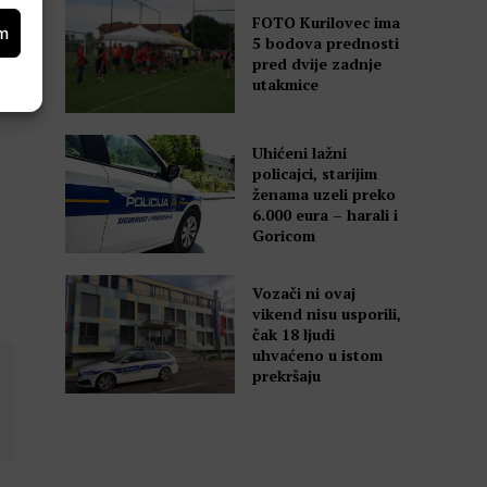
FOTO Kurilovec ima
om
5 bodova prednosti
pred dvije zadnje
utakmice
Uhićeni lažni
policajci, starijim
ženama uzeli preko
6.000 eura – harali i
Goricom
Vozači ni ovaj
vikend nisu usporili,
čak 18 ljudi
uhvaćeno u istom
prekršaju