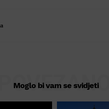
la
POVEZAN
Moglo bi vam se svidjeti