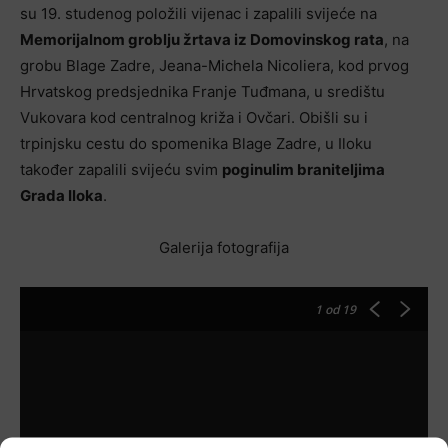
su 19. studenog položili vijenac i zapalili svijeće na
Memorijalnom groblju žrtava iz Domovinskog rata
, na
grobu Blage Zadre, Jeana-Michela Nicoliera, kod prvog
Hrvatskog predsjednika Franje Tuđmana, u središtu
Vukovara kod centralnog križa i Ovčari. Obišli su i
trpinjsku cestu do spomenika Blage Zadre, u Iloku
također zapalili svijeću svim
poginulim braniteljima
Grada Iloka
.
Galerija fotografija
1
od 19