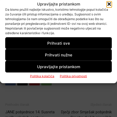
Upravljajte pristankom
Da bismo pružili najbolje iskustvo, koristimo tehnologije poput kolačića
za čuvanje i/ili pristup informacijama o uređaju. Suglasnost s ovim
tehnologijama će nam omogućiti da obrađujemo podatke kao što su
ponašanje pri pregledavanju ili jedinstveni ID-ovi na ovoj web stranici.
Nepristanak ili povlačenje suglasnosti može negativno utjecati na
19.11.2017. Vukovar - Članovi Udruge HVIDR-a Grada Velike Gorice u
19
određene karakteristike i funkcije.
Vukovaru. Foto: Nikica Topić/Cityportal.hr
Vu
Prihvati sve
OZNAKE
HVIDR-a Velika Gorica
VUKOVAR
Prihvati nužne
Upravljajte pristankom
Politika kolačića
Politika privatnosti
Prethodni članak
Sljedeći članak
JANE pobjednice 14. Susreta
Dječji zbor Smješak pobjednik