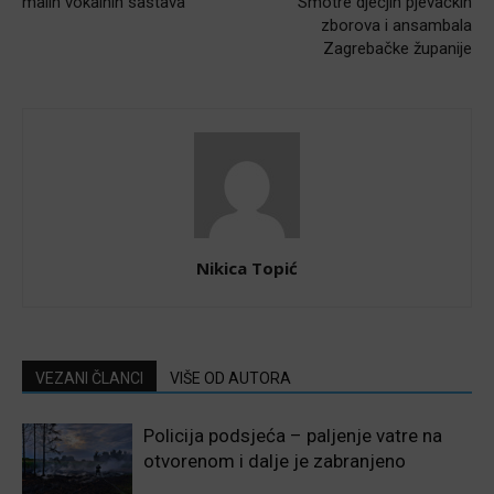
malih vokalnih sastava
Smotre dječjih pjevačkih
zborova i ansambala
Zagrebačke županije
Nikica Topić
VEZANI ČLANCI
VIŠE OD AUTORA
Policija podsjeća – paljenje vatre na
otvorenom i dalje je zabranjeno