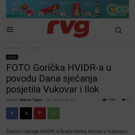
Naslovnica
Vijesti
Vijesti
FOTO Gorička HVIDR-a u
povodu Dana sjećanja
posjetila Vukovar i Ilok
Objavio
Nikica Topić
-
20. studenoga 2017.
1739
0
Članovi Udruge HVIDR-a Grada Velike Gorice u Vukovaru