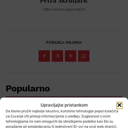
Petra Škrinjarić
http://www.cityportal.hr
PODIJELI OBJAVU:
Popularno
Upravljajte pristankom
Da bismo pružili najbolje iskustvo, koristimo tehnologije poput kolačića
Gorica ostala na nuli: “Odigrali
za čuvanje i/ili pristup informacijama o uređaju. Suglasnost s ovim
smo vrhunsku utakmicu, ali
tehnologijama će nam omogućiti da obrađujemo podatke kao što su
nismo zabijali…”
ponašanje pri pregledavanju ili jedinstveni ID-ovi na ovoj web stranici.