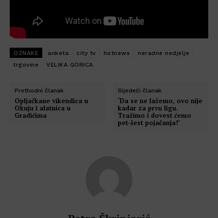
OZNAKE
anketa
city tv
hotnews
neradne nedjelje
trgovine
VELIKA GORICA
Prethodni članak
Sljedeći članak
Opljačkane vikendica u
‘Da se ne lažemo, ovo nije
Okuju i alatnica u
kadar za prvu ligu.
Gradićima
Tražimo i dovest ćemo
pet-šest pojačanja!’