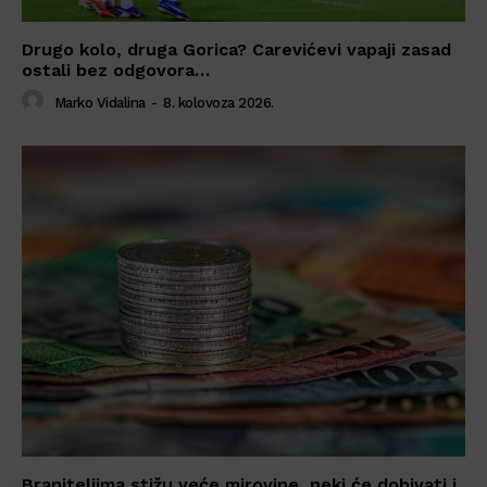
Drugo kolo, druga Gorica? Carevićevi vapaji zasad
ostali bez odgovora…
Marko Vidalina
-
8. kolovoza 2026.
Braniteljima stižu veće mirovine, neki će dobivati i