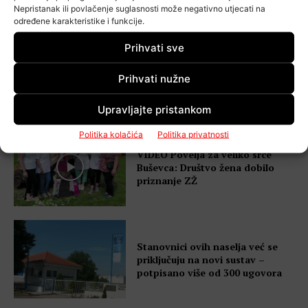
Nepristanak ili povlačenje suglasnosti može negativno utjecati na
određene karakteristike i funkcije.
Prihvati sve
VIDEO Šebalj upozorava nakon
nove tragedije: “Romobili uopće
Prihvati nužne
nisu zafrkancija”
Upravljajte pristankom
Politika kolačića
Politika privatnosti
VIDEO Povelja za veliko srce
Buševca: Društvo žena dobilo
priznanje ZŽ
Stanovnici ovih naselja već se
priključuju na novi sustav –
potpisano više od 300 ugovora