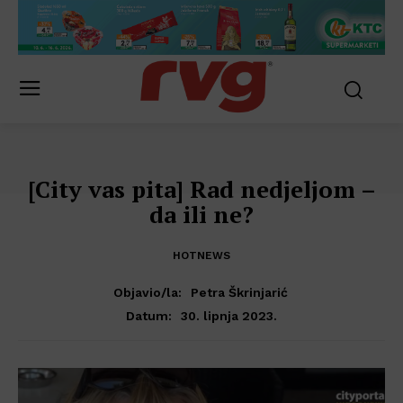
[City vas pita] Rad nedjeljom –
da ili ne?
HOTNEWS
Objavio/la:
Petra Škrinjarić
30. lipnja 2023.
Datum: