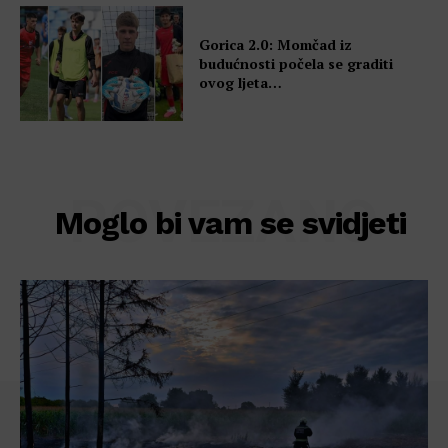
Gorica 2.0: Momčad iz
budućnosti počela se graditi
ovog ljeta…
POVEZANO
Moglo bi vam se svidjeti