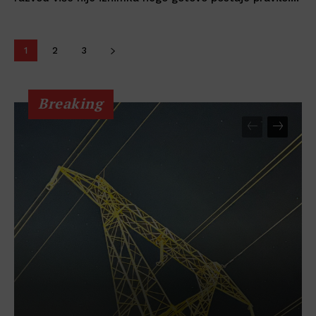
1
2
3
Breaking