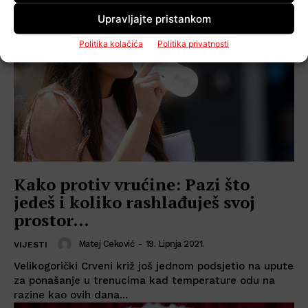
Upravljajte pristankom
Politika kolačića
Politika privatnosti
Kako protiv vrućine: Pazi što
jedeš i koliko rashlađuješ svoj
prostor…
Matej Ceković
-
19. Lipnja 2021.
VIJESTI
Velikogorički Crveni križ još jednom podsjetio na upute
za ponašanje u trenucima kad temperature odu na
razine kao ovih dana...