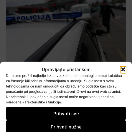
Upravljajte pristankom
Provjeravali alkohol i drogu, a
Da bismo pružili najbolje iskustvo, koristimo tehnologije poput kolačića
rezultat akcije – nula!
za čuvanje i/ili pristup informacijama o uređaju. Suglasnost s ovim
tehnologijama će nam omogućiti da obrađujemo podatke kao što su
ponašanje pri pregledavanju ili jedinstveni ID-ovi na ovoj web stranici.
Matej Ceković
-
20. Lipnja 2021.
CRNA KRONIKA
Nepristanak ili povlačenje suglasnosti može negativno utjecati na
Policijski službenici 24 sata su bili na terenu, a
određene karakteristike i funkcije.
najčešći prekršaji bili su oni povezani s prekoračenjem
Prihvati sve
brzine...
Prihvati nužne