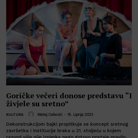
Goričke večeri donose predstavu “I
živjele su sretno”
Matej Ceković
-
15. Lipnja 2021.
KULTURA
Dekonstrukcijom bajki propitkuje se koncept sretnog
završetka i institucije braka u 21. stoljeću u kojem
razvod više nije iznimka nego gotovo postaje pravilo....