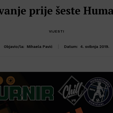
vanje prije šeste Hum
VIJESTI
Objavio/la:
Mihaela Pavić
Datum:
4. svibnja 2019.