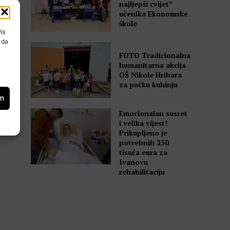
00
najljepši cvijet”
učenika Ekonomske
škole
ili
 da
e
FOTO Tradicionalna
humanitarna akcija
OŠ Nikole Hribara
za pučku kuhinju
om
Emocionalan susret
i velika vijest!
Prikupljeno je
potrebnih 250
tisuća eura za
Ivanovu
rehabilitaciju