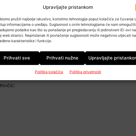
humanitarni pikado turnir u Chill Caffeu s početkom u 18:
Upravljajte pristankom
 svatko po želji i mogućnosti može dati za Lorenu. Prijaviti
bismo pružili najbolje iskustvo, koristimo tehnologije poput kolačića za čuvanje i/
stup informacijama o uređaju. Suglasnost s ovim tehnologijama će nam omogućiti
ađujemo podatke kao što su ponašanje pri pregledavanju ili jedinstveni ID-ovi na
ajice za Humanitarku 2019 po cijeni od 50 kuna te zastavic
j web stranici. Nepristanak ili povlačenje suglasnosti može negativno utjecati na
tch, VG Sport Caffe, Caffe baru Alkar te Chill Caffeu.
eđene karakteristike i funkcije.
đu njima nalazi i Futsal Dinamo.
Prihvati sve
Prihvati nužne
Upravljajte pristank
nu:
Politika kolačića
Politika privatnosti
inčić: