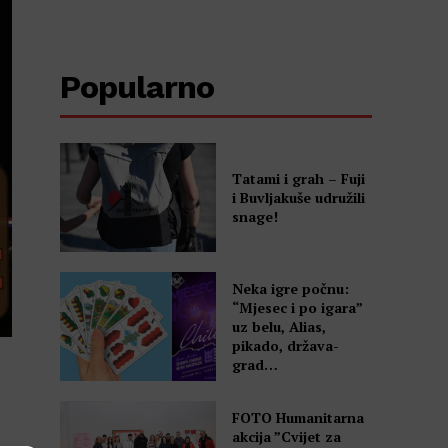
Popularno
Tatami i grah – Fuji
i Buvljakuše udružili
snage!
Neka igre počnu:
“Mjesec i po igara”
uz belu, Alias,
pikado, država-
grad…
FOTO Humanitarna
akcija ”Cvijet za