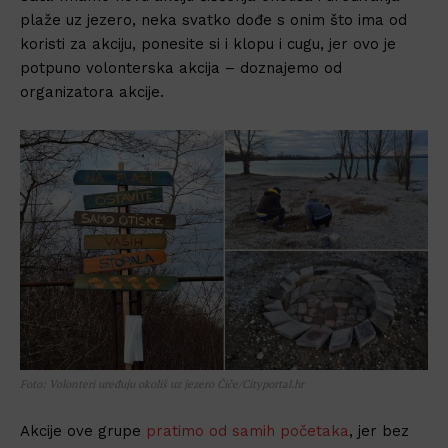
plaže uz jezero, neka svatko dođe s onim što ima od
koristi za akciju, ponesite si i klopu i cugu, jer ovo je
potpuno volonterska akcija – doznajemo od
organizatora akcije.
Foto: Volonteri uređuju okoliš uz jezero Čiče/Cityportal.hr
Akcije ove grupe
pratimo od samih početaka
, jer bez