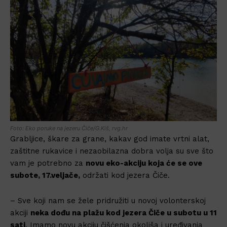
Foto: Eko poruke na jezeru Čiče/G.Kiš, rvg.hr
Grabljice, škare za grane, kakav god imate vrtni alat,
zaštitne rukavice i nezaobilazna dobra volja su sve što
vam je potrebno za
novu eko-akciju koja će se ove
subote, 17.veljače,
održati kod jezera Čiče.
– Sve koji nam se žele pridružiti u novoj volonterskoj
akciji
neka dođu na plažu kod jezera Čiče u subotu u 11
sati
. Imamo novu akciju čišćenja okoliša i uređivanja