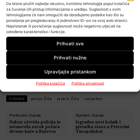
Da bismo pružili najbolje iskustvo, koristimo tehnologije poput kolačića
za čuvanje i/ili pristup informacijama o uređaju. Suglasnost s ovim
tehnologijama će nam omogućiti da obrađujemo podatke kao što su
ponašanje pri pregledavanju ili jedinstveni ID-ovi na ovoj web stranici.
Nepristanak ili povlačenje suglasnosti može negativno utjecati na
određene karakteristike i funkcije.
Prihvati sve
Prihvati nužne
Upravljajte pristankom
Foto: Podna ložišta koja su izradili volonteri na plaži uz jezero Čiče
Politika kolačića
Politika privatnosti
OZNAKE
akcija Čiče
jezero Čiče
volonteri
Prethodni članak
Sljedeći članak
Nakon očevida policija je
Izgrađen novi kolnik i
ustanovila uzrok požara
pješačka staza u Petrovini
drvene kuće u Buševcu
Turopoljskoj