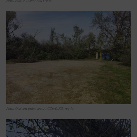
Foto: Jezero Čiče/G.Kiš, rvg.hr
Foto: Očišćen prilaz jezeru Čiče/G.Kiš, rvg.hr