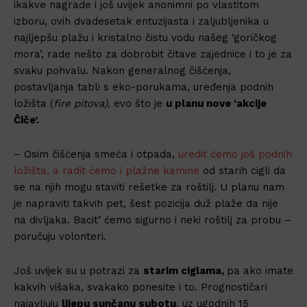
ikakve nagrade i još uvijek anonimni po vlastitom
izboru, ovih dvadesetak entuzijasta i zaljubljenika u
najljepšu plažu i kristalno čistu vodu našeg ‘goričkog
mora’, rade nešto za dobrobit čitave zajednice i to je za
svaku pohvalu. Nakon generalnog čišćenja,
postavljanja tabli s eko-porukama, uređenja podnih
ložišta (
fire pitova),
evo što je
u planu nove ‘akcije
Čiče’.
– Osim čišćenja smeća i otpada,
uredit ćemo još podnih
ložišta, a radit ćemo i plažne kamine
od starih cigli da
se na njih mogu staviti rešetke za roštilj. U planu nam
je napraviti takvih pet, šest pozicija duž plaže da nije
na divljaka. Bacit’ ćemo sigurno i neki roštilj za probu –
poručuju volonteri.
Još uvijek su u potrazi za
starim ciglama,
pa ako imate
kakvih višaka, svakako ponesite i to. Prognostičari
najavljuju
lijepu sunčanu subotu
, uz ugodnih 15