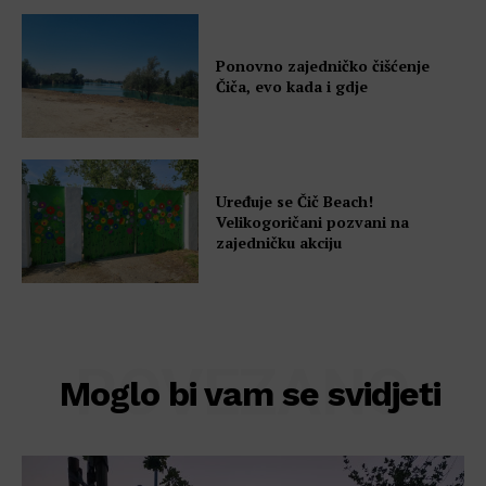
Ponovno zajedničko čišćenje
Čiča, evo kada i gdje
Uređuje se Čič Beach!
Velikogoričani pozvani na
zajedničku akciju
POVEZANO
Moglo bi vam se svidjeti