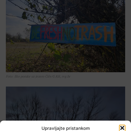
Foto: Eko poruke uz jezero Čiče/G.Kiš, rvg.hr
Upravljajte pristankom