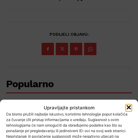
PODIJELI OBJAVU:
Popularno
FOTO Svečano obilježeni Dan
Upravljajte pristankom
pobjede i domovinske
Da bismo pružili najbolje iskustvo, koristimo tehnologije poput kolačića
zahvalnosti, Dan hrvatskih
za čuvanje i/ili pristup informacijama o uređaju. Suglasnost s ovim
branitelja i 31. obljetnica Oluje u
tehnologijama će nam omogućiti da obrađujemo podatke kao što su
Kravarskom
ponašanje pri pregledavanju ili jedinstveni ID-ovi na ovoj web stranici.
Nepristanak ili povlačenje suglasnosti može negativno utjecati na