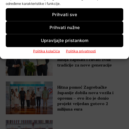
određene karakteristike i funkcije.
Prihvati sve
Novi val ulaganja u Zagrebačkoj
županiji – gotovo milijun eura za
komunalne projekte
Prihvati nužne
Upravljajte pristankom
Politika kolačića
Politika privatnosti
Dražen Kurilovčan – Moja je
misija zapisati i čuvati zvuk
tradicije za nove generacije
Hitna pomoć Zagrebačke
županije dobila nova vozila i
opremu – evo što je donio
projekt vrijedan gotovo 2
milijuna eura