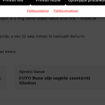
Prihvati sve
Prihvati nužne
Upravljajte pristank
edjeljkom Neđom Čvorovićem, a evo što kaže o svome
Politika kolačića
Politika privatnosti
uć, a u ring ćemo vidjeti kakvo srce ima – kratko je
ija, a oko 22 sata trebao bi nastupiti Bačurin.
el Kalanj
Sljedeći članak
:
FOTO Buna nije uspjela zaustaviti
Mladost