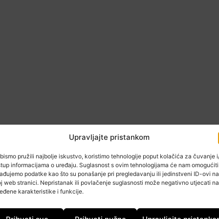
Upravljajte pristankom
bismo pružili najbolje iskustvo, koristimo tehnologije poput kolačića za čuvanje i/
stup informacijama o uređaju. Suglasnost s ovim tehnologijama će nam omogućiti
no će ugostiti boksački memorijal Danijel Kalanj. Uz
ađujemo podatke kao što su ponašanje pri pregledavanju ili jedinstveni ID-ovi na
i nastupiti i neka poznata imena iz svijeta profesionalnog
j web stranici. Nepristanak ili povlačenje suglasnosti može negativno utjecati na
eđene karakteristike i funkcije.