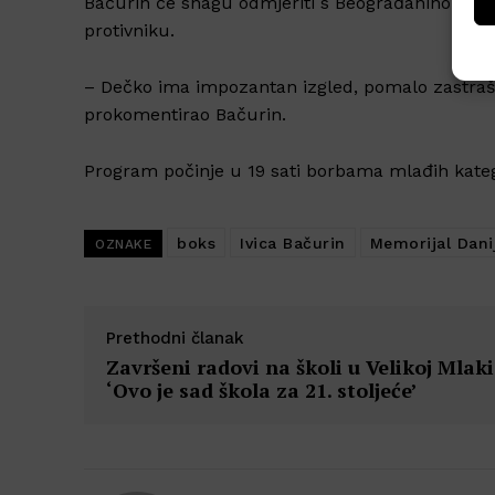
Bačurin će snagu odmjeriti s Beograđaninom N
protivniku.
– Dečko ima impozantan izgled, pomalo zastrašuj
prokomentirao Bačurin.
Program počinje u 19 sati borbama mlađih kategor
boks
Ivica Bačurin
Memorijal Danij
OZNAKE
Prethodni članak
Završeni radovi na školi u Velikoj Mlaki
‘Ovo je sad škola za 21. stoljeće’