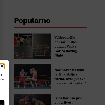
Popularno
Velikogorički
boksači u akciji –
održan Velika
Gorica Boxing
Night
Noć boksa na Buni!
‘Stižu ozbiljna
ili
imena, ovaj put sve
 da
nam se poklopilo…’
Ivica Bačurin prvi
put u životu