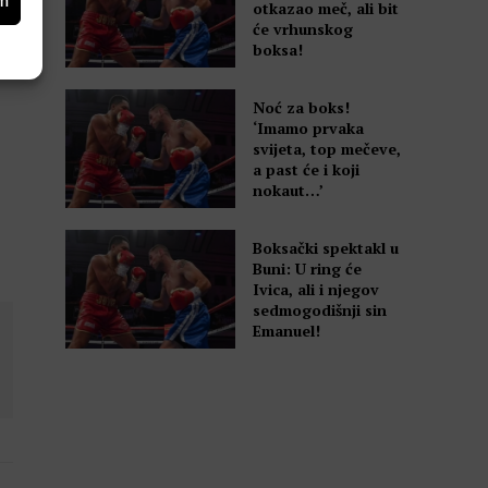
om
otkazao meč, ali bit
će vrhunskog
boksa!
Noć za boks!
‘Imamo prvaka
svijeta, top mečeve,
a past će i koji
nokaut…’
Boksački spektakl u
Buni: U ring će
Ivica, ali i njegov
sedmogodišnji sin
Emanuel!