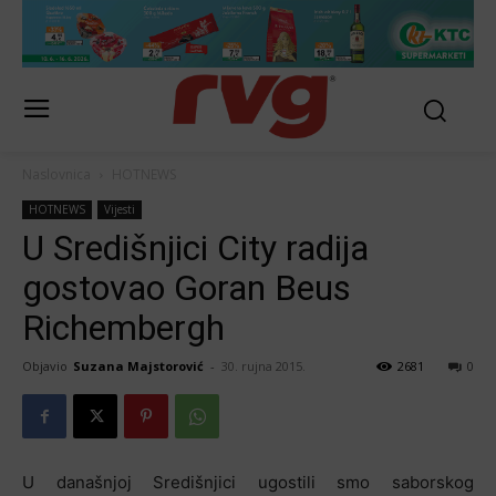
Naslovnica
HOTNEWS
HOTNEWS
Vijesti
U Središnjici City radija
gostovao Goran Beus
Richembergh
Objavio
Suzana Majstorović
-
30. rujna 2015.
2681
0
U današnjoj Središnjici ugostili smo saborskog