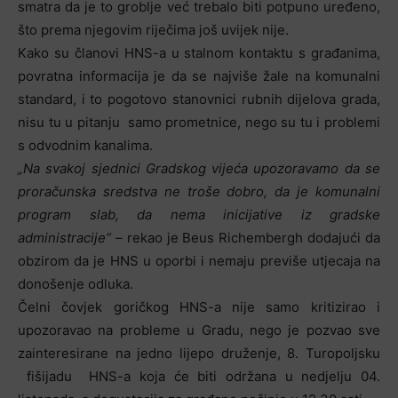
smatra da je to groblje već trebalo biti potpuno uređeno,
što prema njegovim riječima još uvijek nije.
Kako su članovi HNS-a u stalnom kontaktu s građanima,
povratna informacija je da se najviše žale na komunalni
standard, i to pogotovo stanovnici rubnih dijelova grada,
nisu tu u pitanju samo prometnice, nego su tu i problemi
s odvodnim kanalima.
„Na svakoj sjednici Gradskog vijeća upozoravamo da se
proračunska sredstva ne troše dobro, da je komunalni
program slab, da nema inicijative iz gradske
administracije“
– rekao je Beus Richembergh dodajući da
obzirom da je HNS u oporbi i nemaju previše utjecaja na
donošenje odluka.
Čelni čovjek goričkog HNS-a nije samo kritizirao i
upozoravao na probleme u Gradu, nego je pozvao sve
zainteresirane na jedno lijepo druženje, 8. Turopoljsku
fišijadu HNS-a koja će biti održana u nedjelju 04.