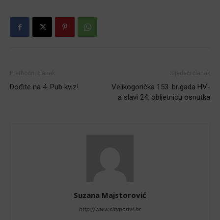
Prethodni članak
Sljedeći članak
Dođite na 4. Pub kviz!
Velikogorička 153. brigada HV-
a slavi 24. obljetnicu osnutka
Suzana Majstorović
http://www.cityportal.hr