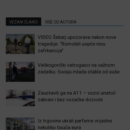
VEZANI ČLANCI
VIŠE OD AUTORA
VIDEO Šebalj upozorava nakon nove
tragedije: “Romobili uopće nisu
zafrkancija”
Velikogorički vatrogasci na važnom
zadatku: čuvaju mlada stabla od suše
Zaustavili ga na A11 – vozio unatoč
zabrani i bez vozačke dozvole
Iz trgovine ukrali parfeme vrijedne
nekoliko tisuća eura