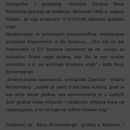
zastupnika i gradskog vijećnika Gorana Beus
Richembergha koji se dotaknuo aktivnosti HNS-a, najavio
fišijadu, ali nije propustio ni kritizirati aktualnu gradsku
vlast.
Nezadovoljan je poticanjem poduzetništva, realizacijom
projekata financiranim iz EU fondova…
„Ono što će biti
financirano iz EU fondova uglavnom se ne vezuje za
inicijativu Grada nego države, kao što je npr. sustav
odvodnje, a to su aplicirale Hrvatske vode“
– kaže Beus
Richembergh.
„Grad je postao spavaonica, predgrađe Zagreba“- smatra
Richemberg
„ostala je samo tradicijska kultura, grad je
kao prije deset godina, ova administracija je u zadnjih
šest godina imala milijardu i sedamsto milijuna kuna na
raspolaganju, a mi od toga ne vidimo nikakav trag.“
Dotaknuo se Beus Richembergh groblja u Kušancu, i