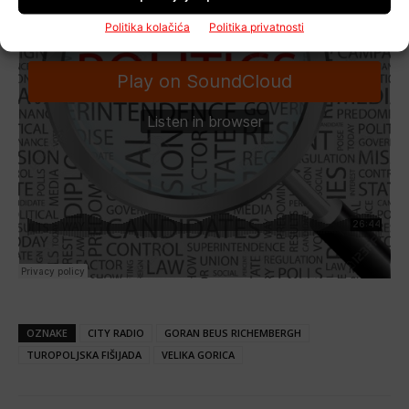
Politika kolačića
Politika privatnosti
OZNAKE
CITY RADIO
GORAN BEUS RICHEMBERGH
TUROPOLJSKA FIŠIJADA
VELIKA GORICA