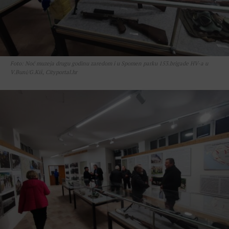
Foto: Noć muzeja drugu godinu zaredom i u Spomen parku 153.brigade HV-a u
V.Buni/G.Kiš, Cityportal.hr