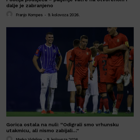
dalje je zabranjeno
Franjo Kompes
-
9. kolovoza 2026.
Gorica ostala na nuli: “Odigrali smo vrhunsku
utakmicu, ali nismo zabijali…”
Marko Vidalina
-
9. kolovoza 2026.