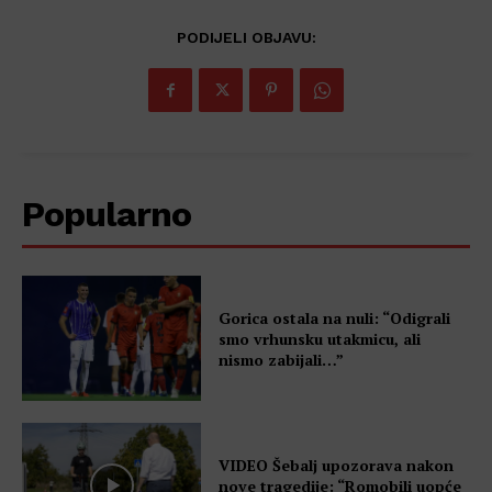
PODIJELI OBJAVU:
Popularno
Gorica ostala na nuli: “Odigrali
smo vrhunsku utakmicu, ali
nismo zabijali…”
VIDEO Šebalj upozorava nakon
nove tragedije: “Romobili uopće