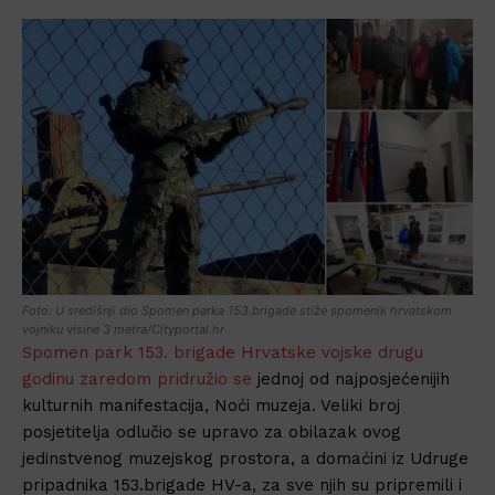
Foto: U središnji dio Spomen parka 153.brigade stiže spomenik hrvatskom
vojniku visine 3 metra/Cityportal.hr
Spomen park 153. brigade Hrvatske vojske drugu
godinu zaredom pridružio se
jednoj od najposjećenijih
kulturnih manifestacija, Noći muzeja. Veliki broj
posjetitelja odlučio se upravo za obilazak ovog
jedinstvenog muzejskog prostora, a domaćini iz Udruge
pripadnika 153.brigade HV-a, za sve njih su pripremili i