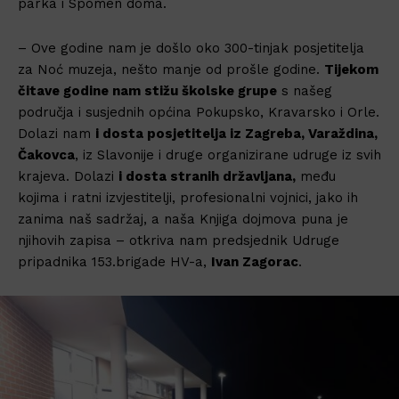
parka i Spomen doma.
– Ove godine nam je došlo oko 300-tinjak posjetitelja
za Noć muzeja, nešto manje od prošle godine.
Tijekom
čitave godine nam stižu školske grupe
s našeg
područja i susjednih općina Pokupsko, Kravarsko i Orle.
Dolazi nam
i dosta posjetitelja iz Zagreba, Varaždina,
Čakovca
, iz Slavonije i druge organizirane udruge iz svih
krajeva. Dolazi
i dosta stranih državljana,
među
kojima i ratni izvjestitelji, profesionalni vojnici, jako ih
zanima naš sadržaj, a naša Knjiga dojmova puna je
njihovih zapisa – otkriva nam predsjednik Udruge
pripadnika 153.brigade HV-a,
Ivan Zagorac
.