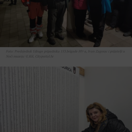
Foto: Predsjednik Udruge pripadnika 153.brigade HV-a, Ivan Zagorac i prijatelji u
Noći muzeja/ G.Kiš, Cityportal.hr