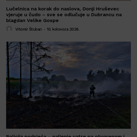
Lučelnica na korak do naslova, Donji Hruševec
vjeruje u čudo – sve se odlučuje u Dubrancu na
blagdan Velike Gospe
Vitomir Štuban
-
10. kolovoza 2026.
Policija podsjeća – paljenje vatre na otvorenom i