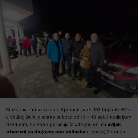
Službeno radno vrijeme Spomen park 153.brigade HV-a
u Velikoj Buni je svake subote od 10 – 18 sati i nedjeljom
10-14 sati, no kako poručuju iz udruge, oni su
uvijek
otvoreni za dogovor oko obilaska
njihovog Spomen