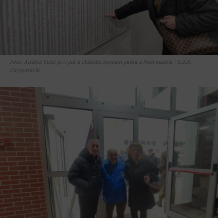
Foto: Andrea Sučić prvi put u obilasku Spomen parka u Noći muzeja / G.Kiš,
Cityportal.hr