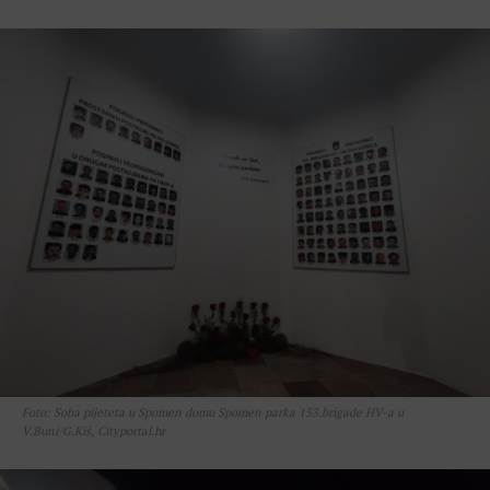
Foto: Soba pijeteta u Spomen domu Spomen parka 153.brigade HV-a u
V.Buni/G.Kiš, Cityportal.hr