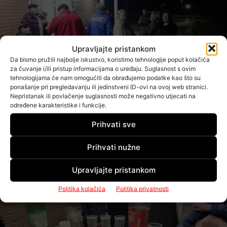
Upravljajte pristankom
Da bismo pružili najbolje iskustvo, koristimo tehnologije poput kolačića
za čuvanje i/ili pristup informacijama o uređaju. Suglasnost s ovim
tehnologijama će nam omogućiti da obrađujemo podatke kao što su
ponašanje pri pregledavanju ili jedinstveni ID-ovi na ovoj web stranici.
Nepristanak ili povlačenje suglasnosti može negativno utjecati na
određene karakteristike i funkcije.
Foto: Noć muzeja drugu godinu zaredom i u Spomen parku 153.brigade HV-a u
Prihvati sve
V.Buni/G.Kiš, Cityportal.hr
Prihvati nužne
Upravljajte pristankom
Politika kolačića
Politika privatnosti