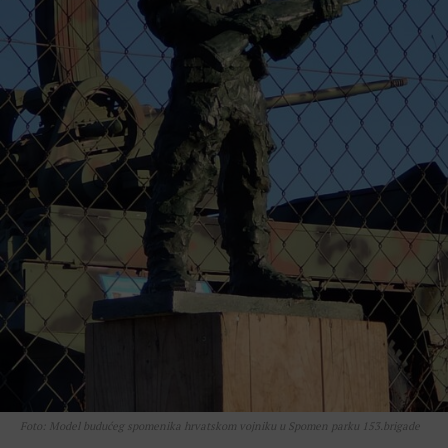
Foto: Model budućeg spomenika hrvatskom vojniku u Spomen parku 153.brigade