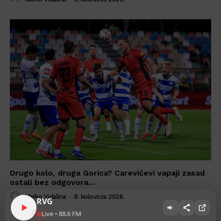
Drugo kolo, druga Gorica? Carevićevi vapaji zasad
ostali bez odgovora…
Marko Vidalina
-
8. kolovoza 2026.
RVG
Live • 88.6 FM