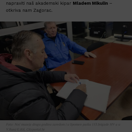
napraviti naš akademski kipar
Mladem Mikulin
–
otkriva nam Zagorac.
Foto: Noć muzeja drugu godinu zaredom i u Spomen parku 153.brigade HV-a u
V.Buni/G.Kiš, Cityportal.hr