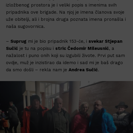
izložbenog prostora je i veliki popis s imenima svih
pripadnika ove brigade. Na njoj je imena članova svoje
uže obitelji, ali i brojna druga poznata imena pronašla i
naša sugovornica.
–
Suprug
mi je bio pripadnik 153-će, i
svekar Stjepan
Sučić
je tu na popisu i
stric Čedomir Mileusnić
, a
nažalost i puno onih koji su izgubili živote. Prvi put sam
ovdje, muž je inzistirao da idemo i sad mi je baš drago
da smo došli – rekla nam je
Andrea Sučić
.