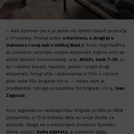
– Naš Spomen park je jedno od rijetkih takvih područja
u Hrvatskoj. Postoji jedan
u Karlovcu, a drugi je u
Vukovaru i ovaj naš u Velikoj Buni
je treći. Najmlađima
su posebno zanimljivi vanjski eksponati kojima smo se
služili tijekom Domovinskog rata,
MiG21, tenk T-55,
tu
su i raketni bacači, haubice, puške i brojni drugi
eksponati, fotografije i dokumentarni film o ratnom
putu naše 153. brigade HV-a – rekao nam je
predsjednik Udruge pripadnika 153.brigade HV-a,
Ivan
Zagorac
.
Kroz legendarnu velikogoričku brigadu prošlo je 5818
pripadnika, a 72 branitelja dala su svoje živote za
slobodu. Stoga se u unutarnjem prostoru Spomen
doma nalazi i
Soba pijeteta
, a u jednom dijelu