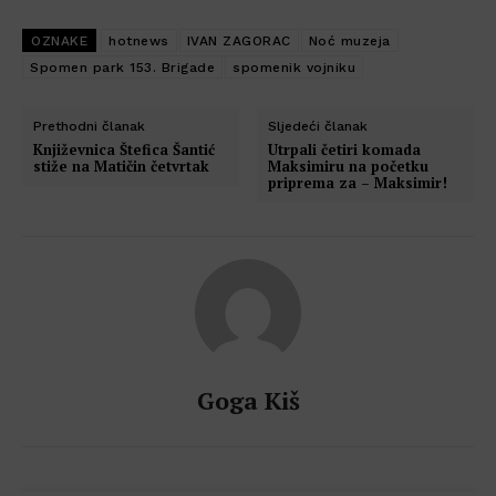
OZNAKE
hotnews
IVAN ZAGORAC
Noć muzeja
Spomen park 153. Brigade
spomenik vojniku
Prethodni članak
Sljedeći članak
Književnica Štefica Šantić
Utrpali četiri komada
stiže na Matičin četvrtak
Maksimiru na početku
priprema za – Maksimir!
Goga Kiš