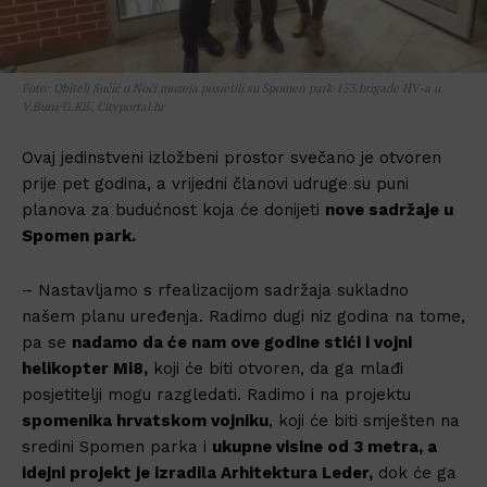
Foto: Obitelj Sučić u Noći muzeja posjetili su Spomen park 153.brigade HV-a u
V.Buni/G.Kiš, Cityportal.hr
Ovaj jedinstveni izložbeni prostor svečano je otvoren
prije pet godina, a vrijedni članovi udruge su puni
planova za budućnost koja će donijeti
nove sadržaje u
Spomen park.
– Nastavljamo s rfealizacijom sadržaja sukladno
našem planu uređenja. Radimo dugi niz godina na tome,
pa se
nadamo da će nam ove godine stići i vojni
helikopter Mi8,
koji će biti otvoren, da ga mlađi
posjetitelji mogu razgledati. Radimo i na projektu
spomenika hrvatskom vojniku
, koji će biti smješten na
sredini Spomen parka i
ukupne visine od 3 metra, a
idejni projekt je izradila Arhitektura Leder,
dok će ga