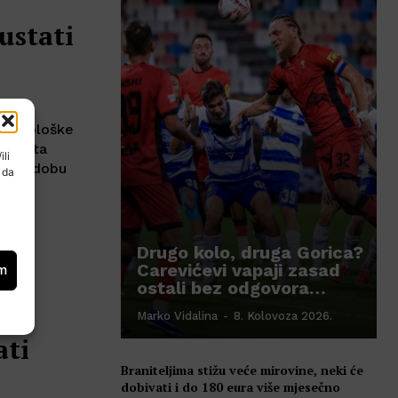
ustati
imunološke
savjeta
ili
šnjem dobu
 da
Drugo kolo, druga Gorica?
Carevićevi vapaji zasad
om
ostali bez odgovora…
Marko Vidalina
-
8. Kolovoza 2026.
ati
Braniteljima stižu veće mirovine, neki će
dobivati i do 180 eura više mjesečno