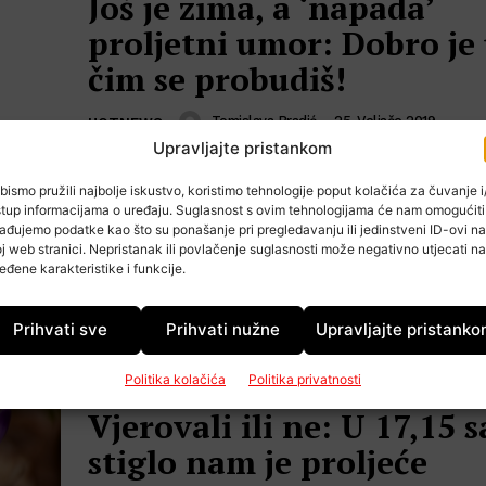
Još je zima, a ‘napada’
proljetni umor: Dobro je 
čim se probudiš!
Tomislava Bradić
-
25. Veljače 2019.
HOTNEWS
Upravljajte pristankom
Radi se o sindromu uzrokovanom smanjenjem 
obrambene snage organizma - slijedi nekoliko 
bismo pružili najbolje iskustvo, koristimo tehnologije poput kolačića za čuvanje i/
kako ga prebroditi i nesmetano uživati u godi
stup informacijama o uređaju. Suglasnost s ovim tehnologijama će nam omogućiti
kojeg svi željno iščekujemo
ađujemo podatke kao što su ponašanje pri pregledavanju ili jedinstveni ID-ovi na
j web stranici. Nepristanak ili povlačenje suglasnosti može negativno utjecati na
eđene karakteristike i funkcije.
Prihvati sve
Prihvati nužne
Upravljajte pristank
Politika kolačića
Politika privatnosti
Vjerovali ili ne: U 17,15 s
stiglo nam je proljeće