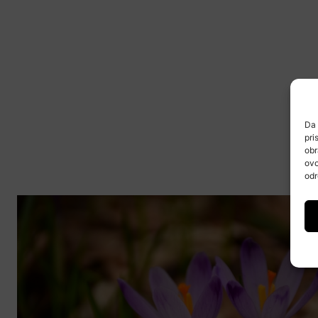
Da 
pri
obr
ovo
odr