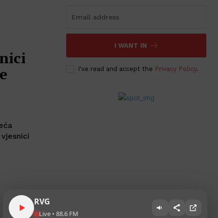
I WANT IN
nici
ne
I've read and accept the
Privacy Policy
.
jeća
 vjesnici
RVG
Live • 88.6 FM