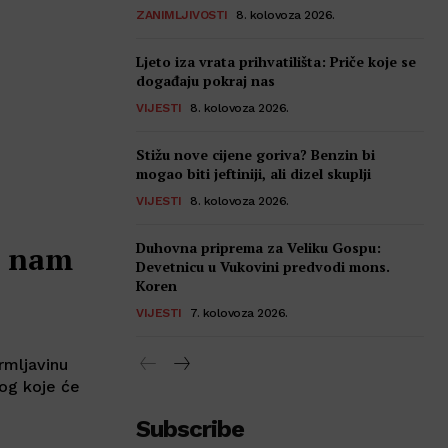
ZANIMLJIVOSTI
8. kolovoza 2026.
Ljeto iza vrata prihvatilišta: Priče koje se
događaju pokraj nas
VIJESTI
8. kolovoza 2026.
Stižu nove cijene goriva? Benzin bi
mogao biti jeftiniji, ali dizel skuplji
VIJESTI
8. kolovoza 2026.
Duhovna priprema za Veliku Gospu:
a nam
Devetnicu u Vukovini predvodi mons.
Koren
VIJESTI
7. kolovoza 2026.
rmljavinu
bog koje će
Subscribe