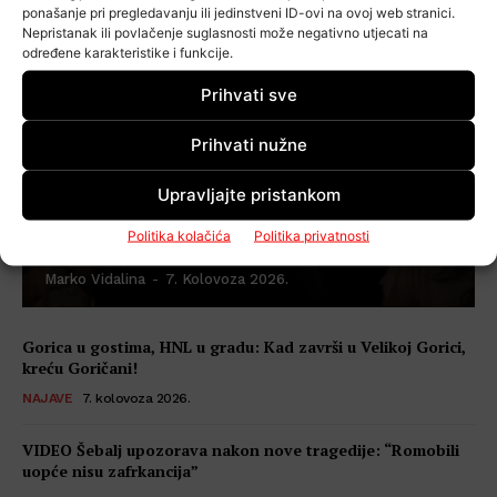
ponašanje pri pregledavanju ili jedinstveni ID-ovi na ovoj web stranici.
Nepristanak ili povlačenje suglasnosti može negativno utjecati na
određene karakteristike i funkcije.
Prihvati sve
Duhovna priprema za
Prihvati nužne
Veliku Gospu: Devetnicu
Upravljajte pristankom
u Vukovini predvodi
mons. Koren
Politika kolačića
Politika privatnosti
Marko Vidalina
-
7. Kolovoza 2026.
Gorica u gostima, HNL u gradu: Kad završi u Velikoj Gorici,
kreću Goričani!
NAJAVE
7. kolovoza 2026.
VIDEO Šebalj upozorava nakon nove tragedije: “Romobili
uopće nisu zafrkancija”