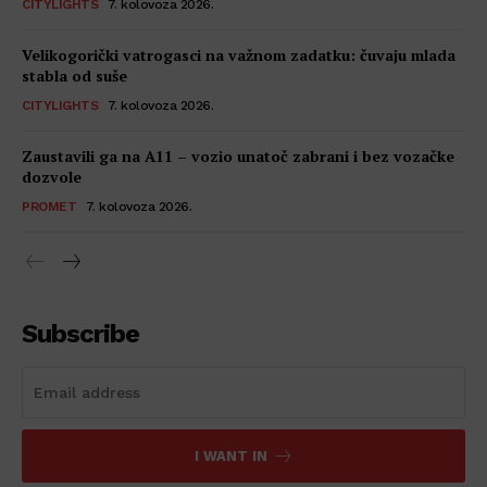
CITYLIGHTS
7. kolovoza 2026.
Velikogorički vatrogasci na važnom zadatku: čuvaju mlada
stabla od suše
CITYLIGHTS
7. kolovoza 2026.
Zaustavili ga na A11 – vozio unatoč zabrani i bez vozačke
dozvole
PROMET
7. kolovoza 2026.
Subscribe
I WANT IN