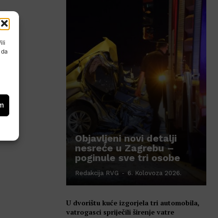
ili
 da
om
Objavljeni novi detalji
nesreće u Zagrebu –
poginule sve tri osobe
Redakcija RVG
-
6. Kolovoza 2026.
U dvorištu kuće izgorjela tri automobila,
vatrogasci spriječili širenje vatre