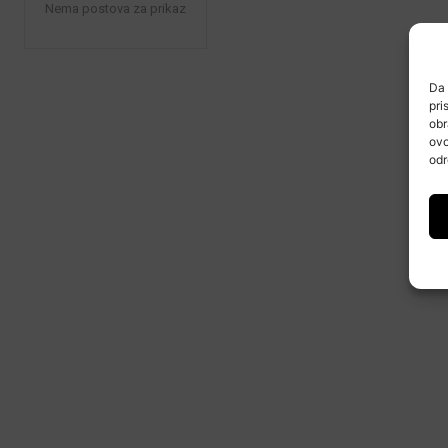
Nema postova za prikaz
Da 
pri
obr
ovo
odr