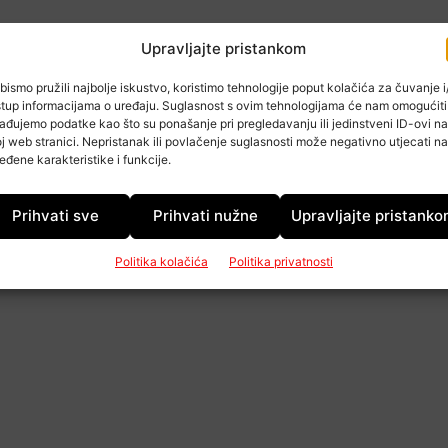
Upravljajte pristankom
bismo pružili najbolje iskustvo, koristimo tehnologije poput kolačića za čuvanje i/
stup informacijama o uređaju. Suglasnost s ovim tehnologijama će nam omogućiti
ađujemo podatke kao što su ponašanje pri pregledavanju ili jedinstveni ID-ovi na
j web stranici. Nepristanak ili povlačenje suglasnosti može negativno utjecati na
eđene karakteristike i funkcije.
Prihvati sve
Prihvati nužne
Upravljajte pristank
Politika kolačića
Politika privatnosti