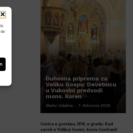
ili
 da
om
Duhovna priprema za
Veliku Gospu: Devetnicu
u Vukovini predvodi
mons. Koren
Marko Vidalina
-
7. Kolovoza 2026.
Gorica u gostima, HNL u gradu: Kad
završi u Velikoj Gorici, kreću Goričani!