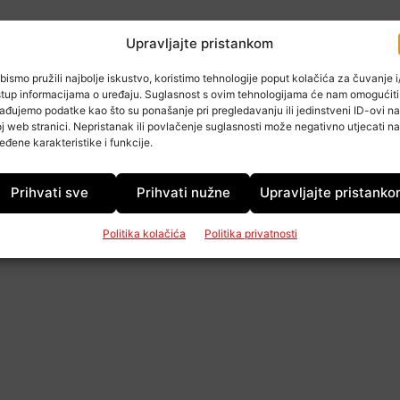
Upravljajte pristankom
bismo pružili najbolje iskustvo, koristimo tehnologije poput kolačića za čuvanje i/
stup informacijama o uređaju. Suglasnost s ovim tehnologijama će nam omogućiti
ađujemo podatke kao što su ponašanje pri pregledavanju ili jedinstveni ID-ovi na
j web stranici. Nepristanak ili povlačenje suglasnosti može negativno utjecati na
eđene karakteristike i funkcije.
Prihvati sve
Prihvati nužne
Upravljajte pristank
Politika kolačića
Politika privatnosti