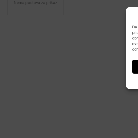
Nema postova za prikaz
Da 
pri
obr
ovo
odr