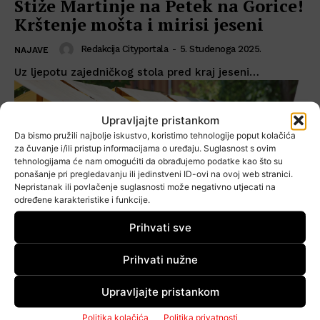
Stiže Martinje na Petek na Gorice!
Krštenje mošta i mirisi jeseni
Redakcija Cityportala
-
5. Studenoga 2025.
NAJAVE
Uz ljepotu zajedničkog stola pred kraj jeseni…
Upravljajte pristankom
Da bismo pružili najbolje iskustvo, koristimo tehnologije poput kolačića
za čuvanje i/ili pristup informacijama o uređaju. Suglasnost s ovim
tehnologijama će nam omogućiti da obrađujemo podatke kao što su
ponašanje pri pregledavanju ili jedinstveni ID-ovi na ovoj web stranici.
Nepristanak ili povlačenje suglasnosti može negativno utjecati na
određene karakteristike i funkcije.
Prihvati sve
Prihvati nužne
Upravljajte pristankom
U petak svi put pod noge do
Politika kolačića
Politika privatnosti