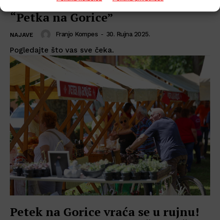
centra jer stiže jesensko izdanje
“Petka na Gorice”
Franjo Kompes
-
30. Rujna 2025.
NAJAVE
Pogledajte što vas sve čeka.
Petek na Gorice vraća se u rujnu!