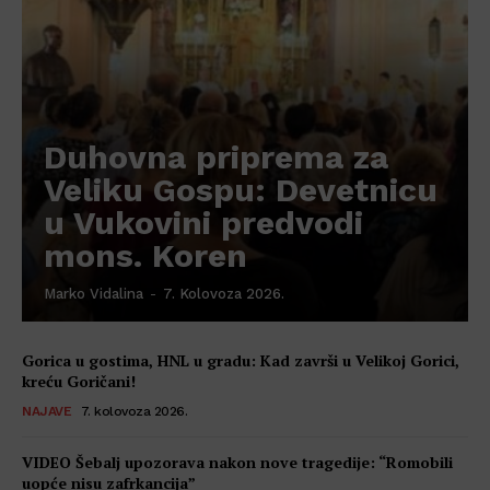
Duhovna priprema za
Veliku Gospu: Devetnicu
u Vukovini predvodi
mons. Koren
Marko Vidalina
-
7. Kolovoza 2026.
Gorica u gostima, HNL u gradu: Kad završi u Velikoj Gorici,
kreću Goričani!
NAJAVE
7. kolovoza 2026.
VIDEO Šebalj upozorava nakon nove tragedije: “Romobili
uopće nisu zafrkancija”