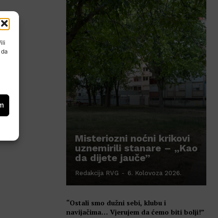
ili
 da
om
Misteriozni noćni krikovi
uznemirili stanare – „Kao
da dijete jauče”
Redakcija RVG
-
6. Kolovoza 2026.
“Ostali smo dužni sebi, klubu i
navijačima… Vjerujem da ćemo biti bolji!”