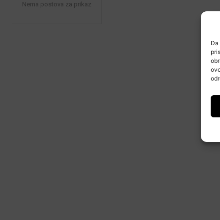
Nema postova za prikaz
Da 
pri
obr
ovo
odr