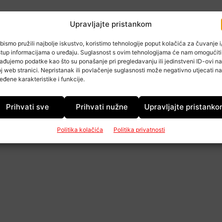
Upravljajte pristankom
bismo pružili najbolje iskustvo, koristimo tehnologije poput kolačića za čuvanje i/
stup informacijama o uređaju. Suglasnost s ovim tehnologijama će nam omogućiti
ađujemo podatke kao što su ponašanje pri pregledavanju ili jedinstveni ID-ovi na
j web stranici. Nepristanak ili povlačenje suglasnosti može negativno utjecati na
eđene karakteristike i funkcije.
Prihvati sve
Prihvati nužne
Upravljajte pristank
Politika kolačića
Politika privatnosti