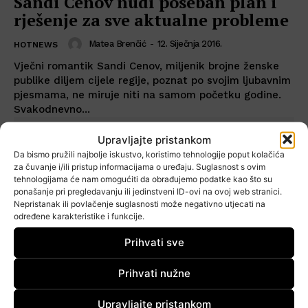
Sandi Cenov nudi poseban plan i
rješenje za sve aktualne probleme
Matea Brenčić
-
12. Siječnja 2016.
HOTNEWS
Vječni romantik Sandi Cenov, miljenik brojne ženske
publike diljem cijele regije, poznat po svojim ljubavnim
pjesmama, ne miruje niti na samom početku godine.
Svakodnevno...
Upravljajte pristankom
Da bismo pružili najbolje iskustvo, koristimo tehnologije poput kolačića
za čuvanje i/ili pristup informacijama o uređaju. Suglasnost s ovim
tehnologijama će nam omogućiti da obrađujemo podatke kao što su
ponašanje pri pregledavanju ili jedinstveni ID-ovi na ovoj web stranici.
Nepristanak ili povlačenje suglasnosti može negativno utjecati na
određene karakteristike i funkcije.
Prihvati sve
Prihvati nužne
Upravljajte pristankom