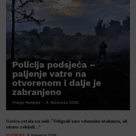
Policija podsjeća –
paljenje vatre na
otvorenom i dalje je
zabranjeno
Franjo Kompes
-
9. Kolovoza 2026.
Gorica ostala na nuli: “Odigrali smo vrhunsku utakmicu, ali
nismo zabijali…”
HOTNEWS
9. kolovoza 2026.