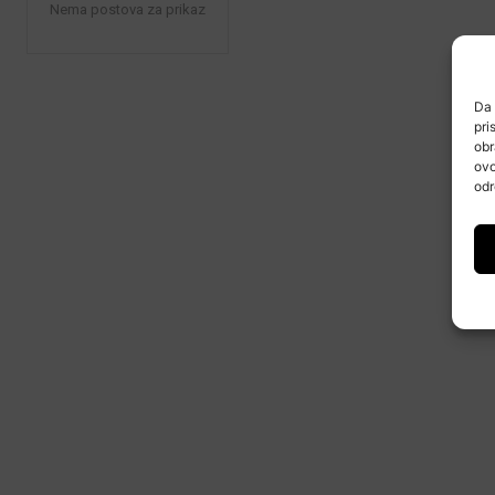
Nema postova za prikaz
Da 
pri
obr
ovo
odr