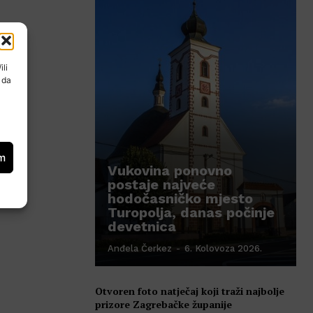
ili
 da
om
Vukovina ponovno
postaje najveće
hodočasničko mjesto
Turopolja, danas počinje
devetnica
Anđela Čerkez
-
6. Kolovoza 2026.
Otvoren foto natječaj koji traži najbolje
prizore Zagrebačke županije