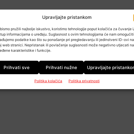
Upravljajte pristankom
bismo pružili najbolje iskustvo, koristimo tehnologije poput kolačića za čuvanje i/
stup informacijama o uređaju. Suglasnost s ovim tehnologijama će nam omogućiti
ađujemo podatke kao što su ponašanje pri pregledavanju ili jedinstveni ID-ovi na
j web stranici. Nepristanak ili povlačenje suglasnosti može negativno utjecati na
eđene karakteristike i funkcije.
Prihvati sve
Prihvati nužne
Upravljajte pristank
Politika kolačića
Politika privatnosti