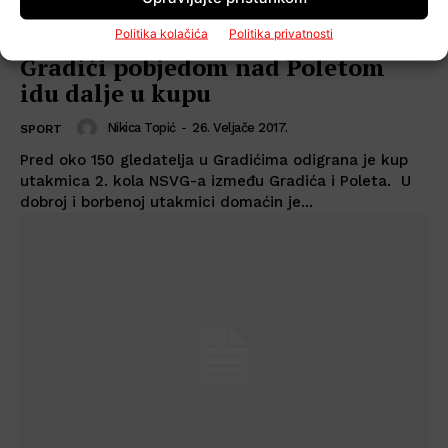
Politika kolačića
Politika privatnosti
Gradići pobjedom nad Poletom
idu dalje u kupu
Nikica Topić
-
26. Veljače 2017.
SPORT
Pred oko 150 gledatelja u Gradićima odigrana je kup
utakmica 2. kola NSVG-a između Gradića i Poleta. U
dobroj i borbenoj utakmici domaćin je...