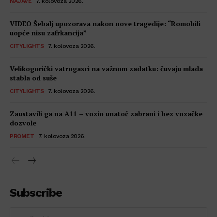
NAJAVE
7. kolovoza 2026.
VIDEO Šebalj upozorava nakon nove tragedije: “Romobili
uopće nisu zafrkancija”
CITYLIGHTS
7. kolovoza 2026.
Velikogorički vatrogasci na važnom zadatku: čuvaju mlada
stabla od suše
CITYLIGHTS
7. kolovoza 2026.
Zaustavili ga na A11 – vozio unatoč zabrani i bez vozačke
dozvole
PROMET
7. kolovoza 2026.
Subscribe