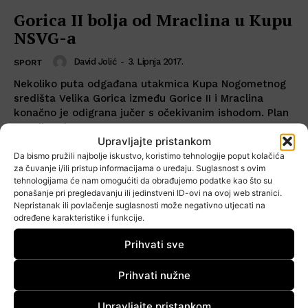
Gorica II bolja od Mraclina u Kupu
NSVG-a
David Jolić
-
3. Lipnja 2017.
SPORT
Nekoliko puta odgađana utakmica Kupa Nogometnog
središta Velika Gorica između Gorice II i Mraclina
konačno je odigrana jučer s očekivanim ishodom. Plan
Mraclina da...
Upravljajte pristankom
Da bismo pružili najbolje iskustvo, koristimo tehnologije poput kolačića
za čuvanje i/ili pristup informacijama o uređaju. Suglasnost s ovim
tehnologijama će nam omogućiti da obrađujemo podatke kao što su
ponašanje pri pregledavanju ili jedinstveni ID-ovi na ovoj web stranici.
Nepristanak ili povlačenje suglasnosti može negativno utjecati na
određene karakteristike i funkcije.
Prihvati sve
Prihvati nužne
Upravljajte pristankom