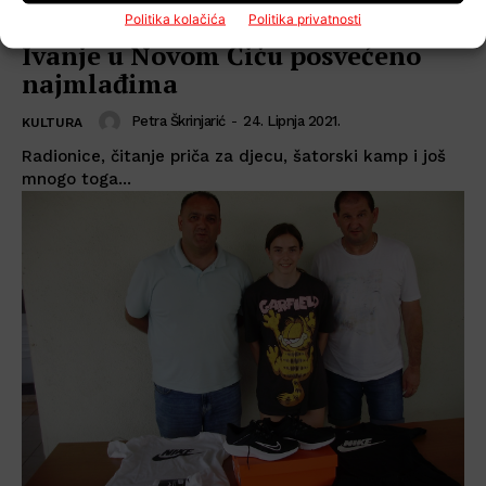
Politika kolačića
Politika privatnosti
Ivanje u Novom Čiču posvećeno
najmlađima
Petra Škrinjarić
-
24. Lipnja 2021.
KULTURA
Radionice, čitanje priča za djecu, šatorski kamp i još
mnogo toga...