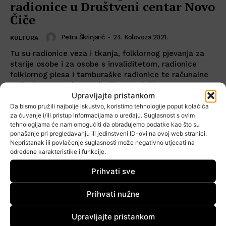
radionice u Društveni centar Novo
Čiče
Petra Škrinjarić
-
24. Kolovoza 2021.
KULTURA
Tu su radionice veza i tkanja, folklornog pjevanja za
starije osobe i za osobe s invaliditetom, radionice
folklornog plesa i tamburaške radionice te računalne
radionice za osobe starije životne dobi...
Upravljajte pristankom
Da bismo pružili najbolje iskustvo, koristimo tehnologije poput kolačića
za čuvanje i/ili pristup informacijama o uređaju. Suglasnost s ovim
tehnologijama će nam omogućiti da obrađujemo podatke kao što su
ponašanje pri pregledavanju ili jedinstveni ID-ovi na ovoj web stranici.
Nepristanak ili povlačenje suglasnosti može negativno utjecati na
određene karakteristike i funkcije.
Prihvati sve
Prihvati nužne
Upravljajte pristankom