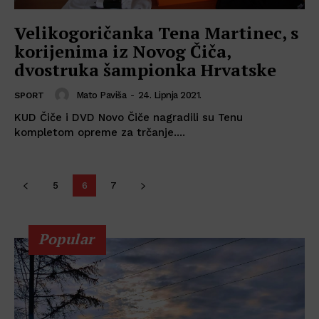
Velikogoričanka Tena Martinec, s
korijenima iz Novog Čiča,
dvostruka šampionka Hrvatske
Mato Paviša
-
24. Lipnja 2021.
SPORT
KUD Čiče i DVD Novo Čiče nagradili su Tenu
kompletom opreme za trčanje....
5
6
7
Popular