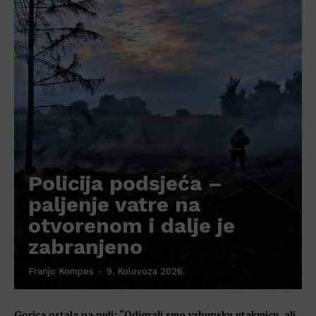
Policija podsjeća –
paljenje vatre na
otvorenom i dalje je
zabranjeno
Franjo Kompes
-
9. Kolovoza 2026.
Gorica ostala na nuli: “Odigrali smo vrhunsku utakmicu, ali