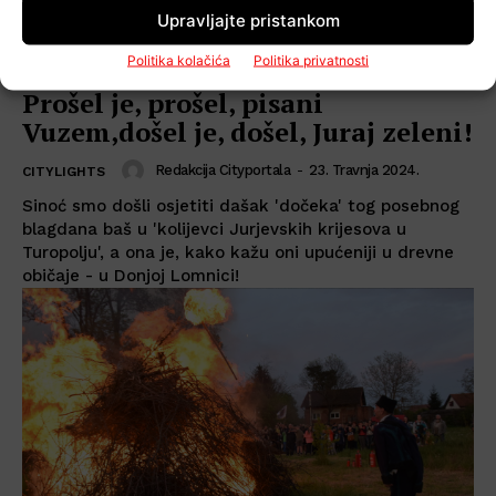
Upravljajte pristankom
Politika kolačića
Politika privatnosti
Prošel je, prošel, pisani
Vuzem,došel je, došel, Juraj zeleni!
Redakcija Cityportala
-
23. Travnja 2024.
CITYLIGHTS
Sinoć smo došli osjetiti dašak 'dočeka' tog posebnog
blagdana baš u 'kolijevci Jurjevskih krijesova u
Turopolju', a ona je, kako kažu oni upućeniji u drevne
običaje - u Donjoj Lomnici!