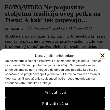
FOTO/VIDEO Ne propustite
stoljetnu tradiciju ovog petka na
Plesu! A kak’ tek popevaju…
Redakcija Cityportala
-
24. Travnja 2024.
CITYLIGHTS
'Dođite nam na druženje uz toplinu Jurjevskog krijesa i
spontano pjevanje na već poznatu lokaciju, livadu kod
Društvenog doma', poziva Vinko Cerovski, predsjednik
Udruge VG Branitelji, suorganizatori događanja.
Upravljajte pristankom
Da bismo pružili najbolje iskustvo, koristimo tehnologije poput kolačića
za čuvanje i/ili pristup informacijama o uređaju. Suglasnost s ovim
tehnologijama će nam omogućiti da obrađujemo podatke kao što su
ponašanje pri pregledavanju ili jedinstveni ID-ovi na ovoj web stranici.
Nepristanak ili povlačenje suglasnosti može negativno utjecati na
određene karakteristike i funkcije.
Prihvati sve
Prihvati nužne