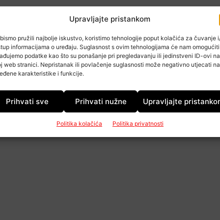
Upravljajte pristankom
bismo pružili najbolje iskustvo, koristimo tehnologije poput kolačića za čuvanje i/
stup informacijama o uređaju. Suglasnost s ovim tehnologijama će nam omogućiti
ađujemo podatke kao što su ponašanje pri pregledavanju ili jedinstveni ID-ovi na
j web stranici. Nepristanak ili povlačenje suglasnosti može negativno utjecati na
eđene karakteristike i funkcije.
Prihvati sve
Prihvati nužne
Upravljajte pristank
Politika kolačića
Politika privatnosti