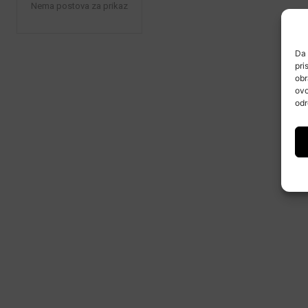
Nema postova za prikaz
Da 
pri
obr
ovo
odr