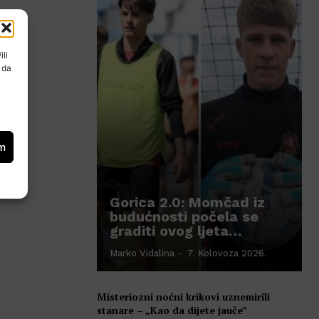
ili
 da
om
Gorica 2.0: Momčad iz
budućnosti počela se
graditi ovog ljeta…
Marko Vidalina
-
7. Kolovoza 2026.
Misteriozni noćni krikovi uznemirili
stanare – „Kao da dijete jauče”