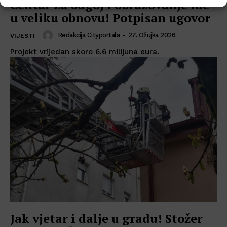
Centar za odgoj i obrazovanje ide
u veliku obnovu! Potpisan ugovor
Redakcija Cityportala
-
27. Ožujka 2026.
VIJESTI
Projekt vrijedan skoro 6,6 milijuna eura.
Jak vjetar i dalje u gradu! Stožer