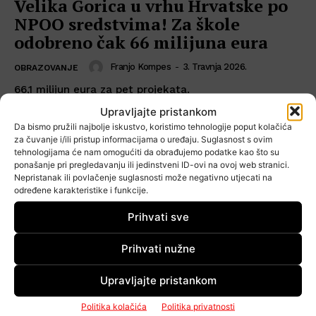
Velika Gorica u vrhu Hrvatske po
NPOO sredstvima! Za škole
odobreno čak 66 milijuna eura
Franjo Kompes
-
3. Travnja 2026.
OBRAZOVANJE
66,1 milijun eura za pet projekata.
Upravljajte pristankom
Da bismo pružili najbolje iskustvo, koristimo tehnologije poput kolačića
za čuvanje i/ili pristup informacijama o uređaju. Suglasnost s ovim
tehnologijama će nam omogućiti da obrađujemo podatke kao što su
ponašanje pri pregledavanju ili jedinstveni ID-ovi na ovoj web stranici.
Nepristanak ili povlačenje suglasnosti može negativno utjecati na
određene karakteristike i funkcije.
Prihvati sve
Prihvati nužne
Upravljajte pristankom
Politika kolačića
Politika privatnosti