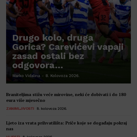
Drugo kolo, druga
Gorica? Carevićevi vapaji
zasad ostali bez
odgovora…
Marko Vidalina
-
8. Kolovoza 2026.
Braniteljima stižu veće mirovine, neki će dobivati i do 180
eura više mjesečno
ZANIMLJIVOSTI
8. kolovoza 2026.
Ljeto iza vrata prihvatilišta: Priče koje se događaju pokraj
nas