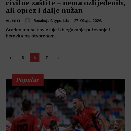
civilne zaštite – nema ozlijeđenih,
ali oprez i dalje nužan
Redakcija Cityportala
-
27. Ožujka 2026.
VIJESTI
Građanima se savjetuje izbjegavanje putovanja i
boravka na otvorenom.
5
6
7
Popular