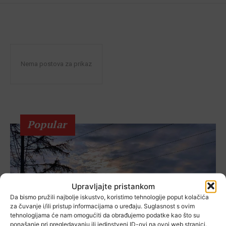
Nema postova za prikaz
Popular
Upravljajte pristankom
Da bismo pružili najbolje iskustvo, koristimo tehnologije poput kolačića
za čuvanje i/ili pristup informacijama o uređaju. Suglasnost s ovim
tehnologijama će nam omogućiti da obrađujemo podatke kao što su
ponašanje pri pregledavanju ili jedinstveni ID-ovi na ovoj web stranici.