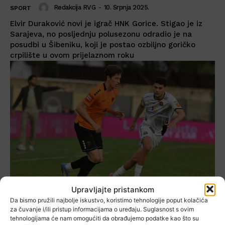
Redakcija RVG
-
10. Srpnja 2025.
SPORT
Elvir Duraković novi je igrač HNK Gorice. Stigao je iz
Sarajeva, no posljednju polusezonu odradio je na
posudbi u Šibeniku, koji je postao ozbiljno goričko
crpilište u ovom prijelaznom roku
Upravljajte pristankom
Da bismo pružili najbolje iskustvo, koristimo tehnologije poput kolačića
za čuvanje i/ili pristup informacijama o uređaju. Suglasnost s ovim
Stiže još jedan bivši igrač
tehnologijama će nam omogućiti da obrađujemo podatke kao što su