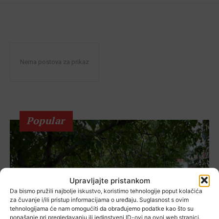
Nema postova za prikaz
Popular
Upravljajte pristankom
Da bismo pružili najbolje iskustvo, koristimo tehnologije poput kolačića
za čuvanje i/ili pristup informacijama o uređaju. Suglasnost s ovim
tehnologijama će nam omogućiti da obrađujemo podatke kao što su
ponašanje pri pregledavanju ili jedinstveni ID-ovi na ovoj web stranici.