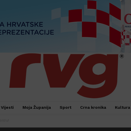
Vijesti
Moja Županija
Sport
Crna kronika
Kultura
entru!