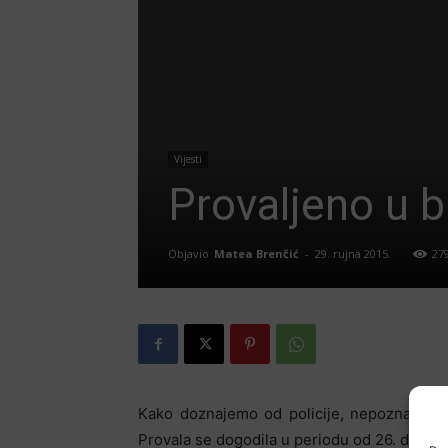
Vijesti
Provaljeno u b
Objavio
Matea Brenčić
-
29. rujna 2015.
27
Kako doznajemo od policije, nepoznati je p
Provala se dogodila u periodu od 26. do 28. 