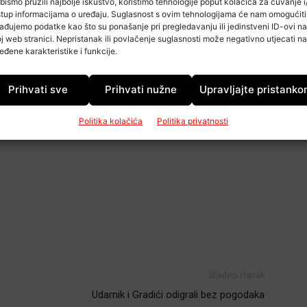
bismo pružili najbolje iskustvo, koristimo tehnologije poput kolačića za čuvanje i/
stup informacijama o uređaju. Suglasnost s ovim tehnologijama će nam omogućiti
ađujemo podatke kao što su ponašanje pri pregledavanju ili jedinstveni ID-ovi na
ijednosti od nekoliko tisuća kuna. Od robe nije ništa
j web stranici. Nepristanak ili povlačenje suglasnosti može negativno utjecati na
avljaju potragu za nepoznatim počiniteljem.
eđene karakteristike i funkcije.
ali tablet na kojem se nalazio cijeli fiskalni sustav.
Prihvati sve
Prihvati nužne
Upravljajte pristank
Politika kolačića
Politika privatnosti
Sljedeći članak
Udarnik i Gradići odigrali bez pogodaka