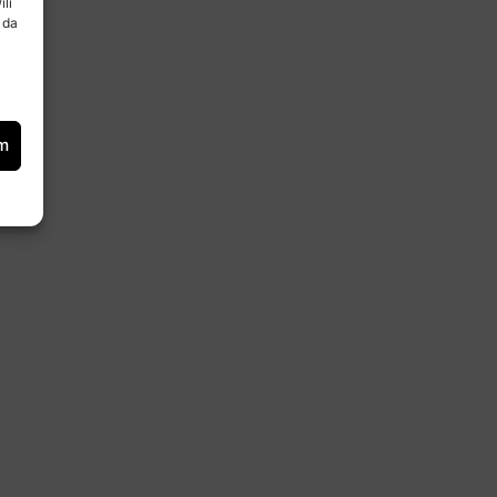
ili
 da
om