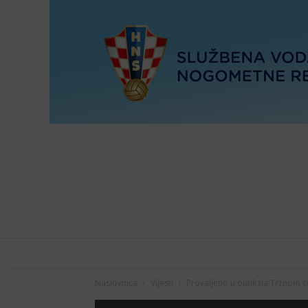
Naslovnica
Vijesti
Provaljeno u butik na Tržnom c