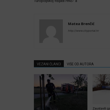
Turopoljskoj fišijadi HNS- a
Matea Brenčić
http://www.cityportal.hr
VEZANI ČLANCI
VIŠE OD AUTORA
Zaustavili g