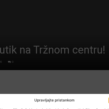
utik na Tržnom centru!
90
0
Upravljajte pristankom
očinitelj provalio u butik Victoria na Tržnom centru.
rujna.