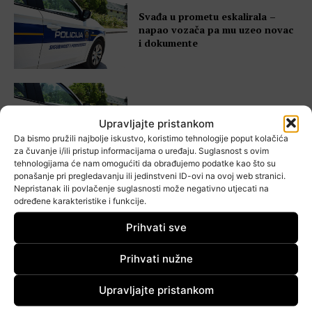
Svađa u prometu eskalirala –
napao vozača pa mu uzeo novac
i dokumente
Uhićeni lažni policajci, starijim
ženama uzeli preko 6.000 eura –
Upravljajte pristankom
harali i Goricom
Da bismo pružili najbolje iskustvo, koristimo tehnologije poput kolačića
za čuvanje i/ili pristup informacijama o uređaju. Suglasnost s ovim
tehnologijama će nam omogućiti da obrađujemo podatke kao što su
ponašanje pri pregledavanju ili jedinstveni ID-ovi na ovoj web stranici.
Nepristanak ili povlačenje suglasnosti može negativno utjecati na
određene karakteristike i funkcije.
Vozači ni ovaj vikend nisu
usporili, čak 18 ljudi uhvaćeno u
Prihvati sve
istom prekršaju
Prihvati nužne
Upravljajte pristankom
Lažni službenik pokucao na vrata
81-godišnjakinje i odnio joj