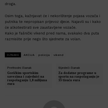
droga.
Osim toga, kažnjavat će i nekorištenje pojasa vozača i
putnika te nepropisan prijevoz djece. Najavili su i kako
će alkotestirati sve zaustavljene vozače.
Kako je fašnički vikend pred nama, svakako dva puta
razmislite prije nego što sjednete za volan.
OZNAKE
AKCIJA
policija
vikend
Prethodni članak
Sljedeći članak
Goričkim sportskim
Za dodatne programe u
savezima i zajednici na
sportu na raspolaganju je
raspolaganju 1,8 milijuna
55 tisuća eura
eura