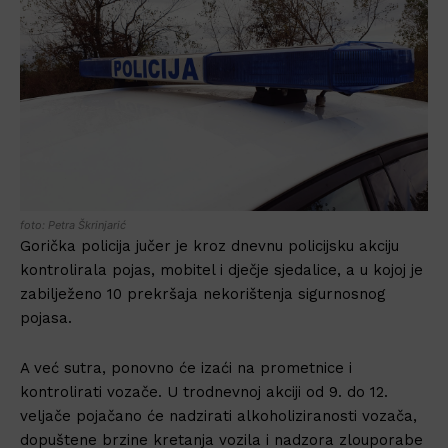
foto: Petra Škrinjarić
Gorička policija jučer je kroz dnevnu policijsku akciju
kontrolirala pojas, mobitel i dječje sjedalice, a u kojoj je
zabilježeno 10 prekršaja nekorištenja sigurnosnog
pojasa.
A već sutra, ponovno će izaći na prometnice i
kontrolirati vozače. U trodnevnoj akciji od 9. do 12.
veljače pojačano će nadzirati alkoholiziranosti vozača,
dopuštene brzine kretanja vozila i nadzora zlouporabe