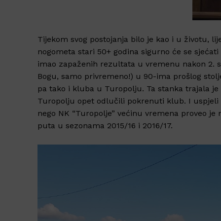
Tijekom svog postojanja bilo je kao i u životu, lij
nogometa stari 50+ godina sigurno će se sjećati
imao zapaženih rezultata u vremenu nakon 2. svj
Bogu, samo privremeno!) u 90-ima prošlog stolj
pa tako i kluba u Turopolju. Ta stanka trajala j
Turopolju opet odlučili pokrenuti klub. I uspjel
nego NK “Turopolje” većinu vremena proveo je natj
puta u sezonama 2015/16 i 2016/17.