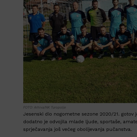
FOTO: Arhiva/NK Turopolje
Jesenski dio nogometne sezone 2020/21. gotov je
dodatno je odvojila mlade ljude, sportaše, amat
sprječavanja još većeg obolijevanja pučanstva.