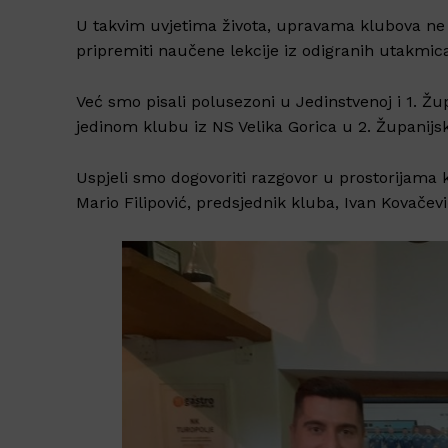
U takvim uvjetima života, upravama klubova ne pr
pripremiti naučene lekcije iz odigranih utakmica 
Već smo pisali polusezoni u Jedinstvenoj i 1. Žup
jedinom klubu iz NS Velika Gorica u 2. Županijsko
Uspjeli smo dogovoriti razgovor u prostorijama 
Mario Filipović, predsjednik kluba, Ivan Kovačevi