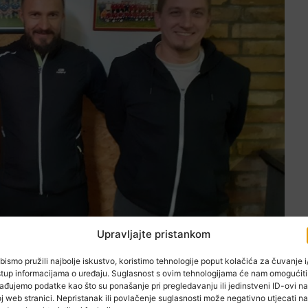
Upravljajte pristankom
ovačević, tajnik kluba i trener prstića. Foto: Zlatan Sever/Cityportal.hr
bismo pružili najbolje iskustvo, koristimo tehnologije poput kolačića za čuvanje i/
stup informacijama o uređaju. Suglasnost s ovim tehnologijama će nam omogućiti
 se početaka više nitko ne sjeća, osim nekoliko redova teks
ađujemo podatke kao što su ponašanje pri pregledavanju ili jedinstveni ID-ovi na
 počecima osnivanja sportskih klubova (ne nužno
j web stranici. Nepristanak ili povlačenje suglasnosti može negativno utjecati na