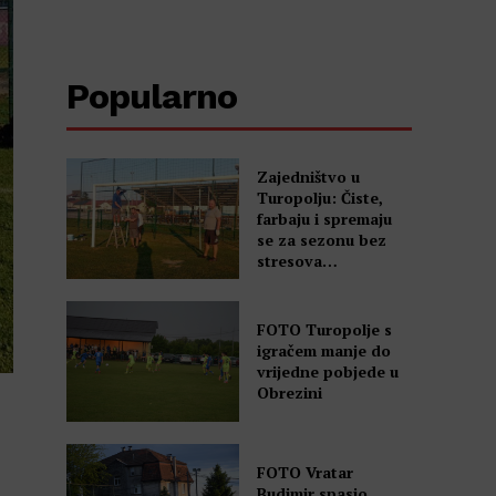
Popularno
Zajedništvo u
Turopolju: Čiste,
farbaju i spremaju
se za sezonu bez
stresova…
FOTO Turopolje s
igračem manje do
vrijedne pobjede u
Obrezini
FOTO Vratar
Budimir spasio