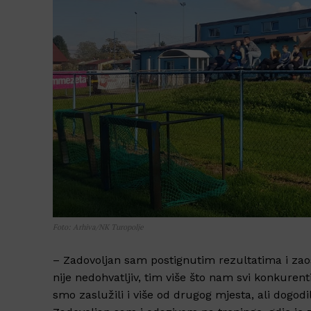
Foto: Arhiva/NK Turopolje
– Zadovoljan sam postignutim rezultatima i zao
nije nedohvatljiv, tim više što nam svi konkuren
smo zaslužili i više od drugog mjesta, ali dogodi