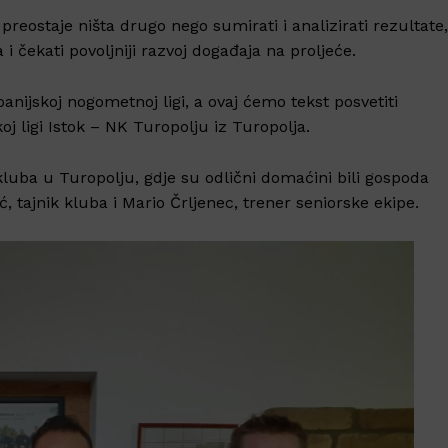
eostaje ništa drugo nego sumirati i analizirati rezultate,
i čekati povoljniji razvoj događaja na proljeće.
anijskoj nogometnoj ligi, a ovaj ćemo tekst posvetiti
j ligi Istok – NK Turopolju iz Turopolja.
kluba u Turopolju, gdje su odlični domaćini bili gospoda
ć, tajnik kluba i Mario Črljenec, trener seniorske ekipe.