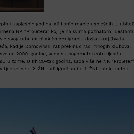
epih i uspješnih godina, ali i onih manje uspješnih. Ljubitelj
 imena NK “Proletera” koji je na svima poznatom “Leštant
etskog rata, da bi aktivnom igranju došao kraj (hvala
eća, kad je Domovinski rat prekinuo rad mnogih klubova,
e sve do 2000. godine, kada su nogometni entuzijasti u
i su u tome. U tih 20-tak godina, sada više ne NK “Proleter
ečući se u 2. ŽNL, ali igrali su i u 1. ŽNL Istok, zadnji