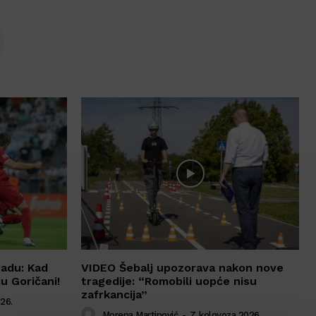
O
radu: Kad
VIDEO Šebalj upozorava nakon nove
ću Goričani!
tragedije: “Romobili uopće nisu
zafrkancija”
26.
Morena Martinović
-
7. kolovoza 2026.