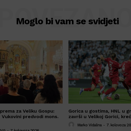
POVEZAN
Moglo bi vam se svidjeti
prema za Veliku Gospu:
Gorica u gostima, HNL u g
 Vukovini predvodi mons.
završi u Velikoj Gorici, kre
Marko Vidalina
-
7. kolovoza 20
RVG
-
7. kolovoza 2026.