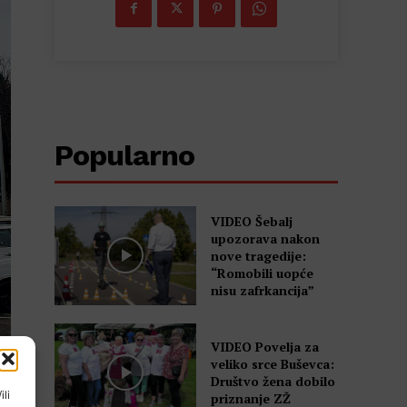
Popularno
VIDEO Šebalj
upozorava nakon
nove tragedije:
“Romobili uopće
nisu zafrkancija”
VIDEO Povelja za
veliko srce Buševca:
Društvo žena dobilo
ili
priznanje ZŽ