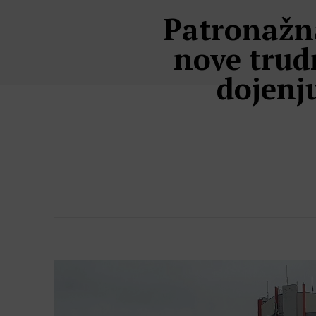
Patronažna
nove trud
dojenj