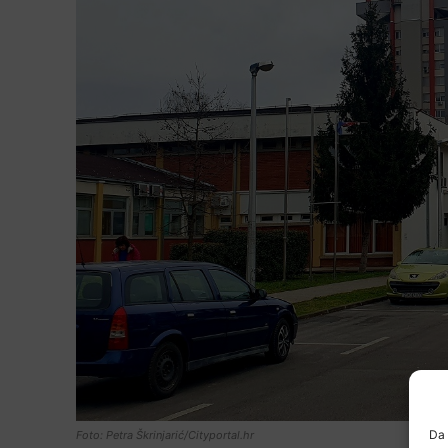
Da 
Foto: Petra Škrinjarić/Cityportal.hr