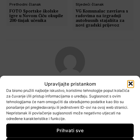
Prethodni članak
Sljedeći članak
FOTO Sportske školske
VG Komunalac završava s
igre u Novom Čiču okupile
radovima na izgradnji
200-tinjak učenika
autobusnih stajališta za
novi gradski prijevoz
Upravljajte pristankom
Redakcija Cityportala
Da bismo pružili najbolje iskustvo, koristimo tehnologije poput kolačića
za čuvanje i/ili pristup informacijama o uređaju. Suglasnost s ovim
tehnologijama će nam omogućiti da obrađujemo podatke kao što su
ponašanje pri pregledavanju ili jedinstveni ID-ovi na ovoj web stranici.
Nepristanak ili povlačenje suglasnosti može negativno utjecati na
određene karakteristike i funkcije.
PODIJELI OBJAVU:
Prihvati sve