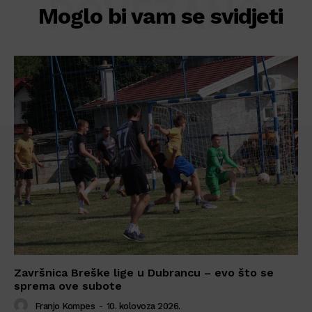
POVEZANO
Moglo bi vam se svidjeti
Završnica Breške lige u Dubrancu – evo što se
sprema ove subote
Franjo Kompes
-
10. kolovoza 2026.