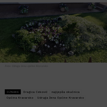
Foto: Udruga žena općine Kravarsko
OZNAKE
Dragica Ceković
najljepša okućnica
Općina Kravarsko
Udruga žena Općine Kravarsko