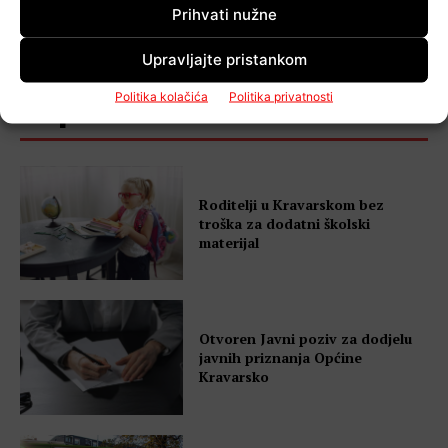
Prihvati nužne
Upravljajte pristankom
Politika kolačića
Politika privatnosti
Popularno
Roditelji u Kravarskom bez
troška za dodatni školski
materijal
Otvoren Javni poziv za dodjelu
javnih priznanja Općine
Kravarsko