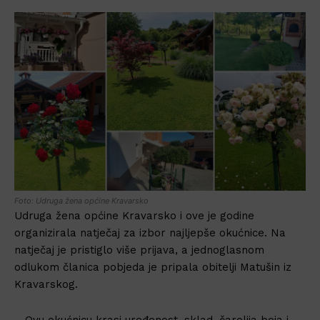
Foto: Udruga žena općine Kravarsko
Udruga žena općine Kravarsko i ove je godine
organizirala natječaj za izbor najljepše okućnice. Na
natječaj je pristiglo više prijava, a jednoglasnom
odlukom članica pobjeda je pripala obitelji Matušin iz
Kravarskog.
– Ovu okućnicu krasi uređenost, sklad, čarolija boja i