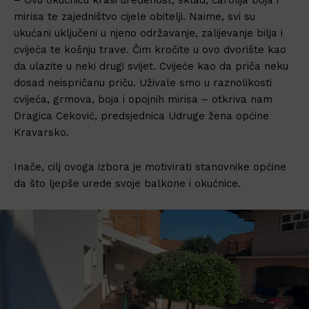
mirisa te zajedništvo cijele obitelji. Naime, svi su
ukućani uključeni u njeno održavanje, zalijevanje bilja i
cvijeća te košnju trave. Čim kročite u ovo dvorište kao
da ulazite u neki drugi svijet. Cvijeće kao da priča neku
dosad neispričanu priču. Uživale smo u raznolikosti
cvijeća, grmova, boja i opojnih mirisa – otkriva nam
Dragica Ceković, predsjednica Udruge žena općine
Kravarsko.
Inače, cilj ovoga izbora je motivirati stanovnike općine
da što ljepše urede svoje balkone i okućnice.