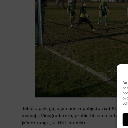
Da 
pri
obr
ovo
odr
Jelačić pak, gajio je nade u pobjedu nad Stupn
dvoboj s Vinogradarom, probio bi se na četvrtu p
jačem rangu, 4. HNL središtu.