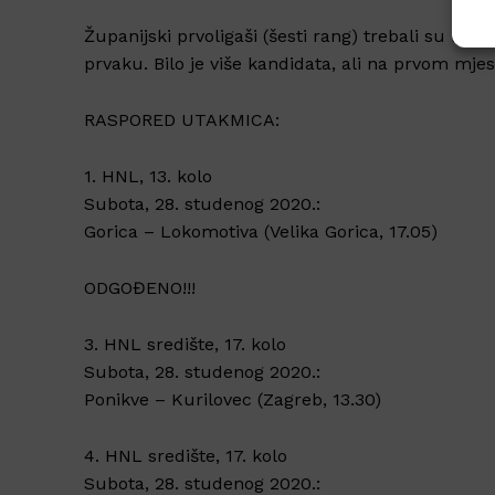
Županijski prvoligaši (šesti rang) trebali su i
prvaku. Bilo je više kandidata, ali na prvom mjes
RASPORED UTAKMICA:
1. HNL, 13. kolo
Subota, 28. studenog 2020.:
Gorica – Lokomotiva (Velika Gorica, 17.05)
ODGOĐENO!!!
3. HNL središte, 17. kolo
Subota, 28. studenog 2020.:
Ponikve – Kurilovec (Zagreb, 13.30)
4. HNL središte, 17. kolo
Subota, 28. studenog 2020.: