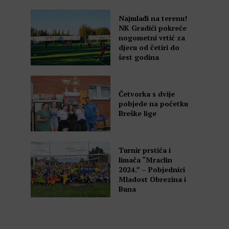
Najmlađi na terenu!
NK Gradići pokreće
nogometni vrtić za
djecu od četiri do
šest godina
Četvorka s dvije
pobjede na početku
Breške lige
Turnir prstića i
limača “Mraclin
2024.” – Pobjednici
Mladost Obrezina i
Buna