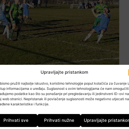
Upravljajte pristankom
bismo pružili najbolje iskustvo, koristimo tehnologije poput kolačića za čuvanje i/
stup informacijama o uređaju. Suglasnost s ovim tehnologijama će nam omogućiti
ađujemo podatke kao što su ponašanje pri pregledavanju ili jedinstveni ID-ovi na
j web stranici. Nepristanak ili povlačenje suglasnosti može negativno utjecati na
eđene karakteristike i funkcije.
ikom doma a onda i uz očekivana tri boda za neodigrani
oziciju peto ligaša. A tada bi se moglo sanjati i o novom
Prihvati sve
Prihvati nužne
Upravljajte pristank