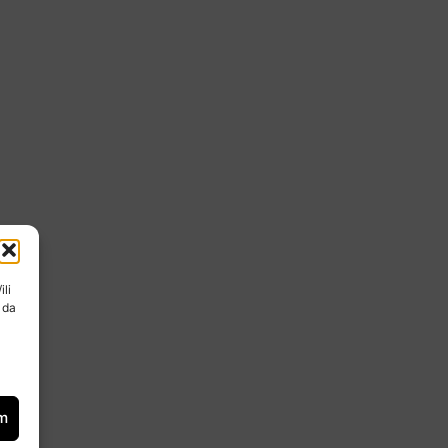
ili
 da
om