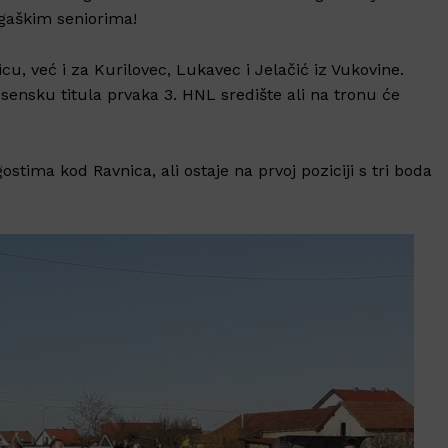
igaškim seniorima!
icu, već i za Kurilovec, Lukavec i Jelačić iz Vukovine.
esensku titula prvaka 3. HNL središte ali na tronu će
ostima kod Ravnica, ali ostaje na prvoj poziciji s tri boda