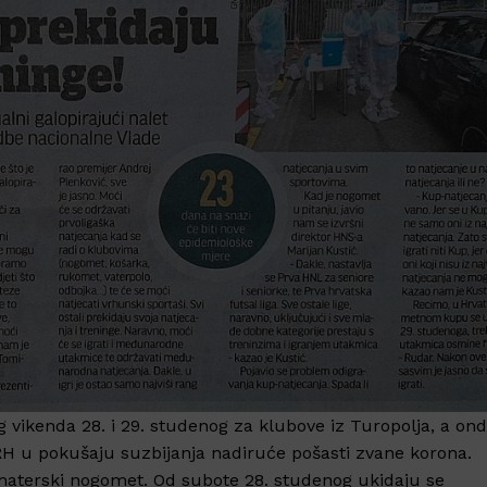
 vikenda 28. i 29. studenog za klubove iz Turopolja, a on
RH u pokušaju suzbijanja nadiruće pošasti zvane korona.
 amaterski nogomet. Od subote 28. studenog ukidaju se