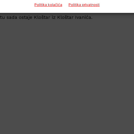
Politika kolačića
Politika privatnosti
grati odgođene utakmice pa da padne odluka o jesenskom
tu sada ostaje Kloštar iz Kloštar Ivanića.