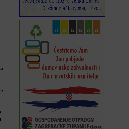
je
ko
a,
u