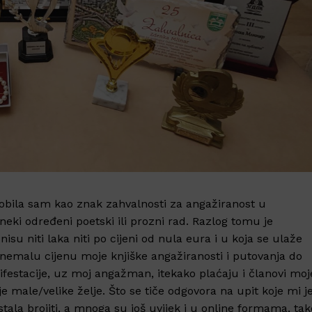
bila sam kao znak zahvalnosti za angažiranost u
neki određeni poetski ili prozni rad. Razlog tomu je
isu niti laka niti po cijeni od nula eura i u koja se ulaže
 tu nemalu cijenu moje knjiške angažiranosti i putovanja do
festacije, uz moj angažman, itekako plaćaju i članovi moj
oje male/velike želje. Što se tiče odgovora na upit koje mi j
ala brojiti, a mnoga su još uvijek i u online formama, tak