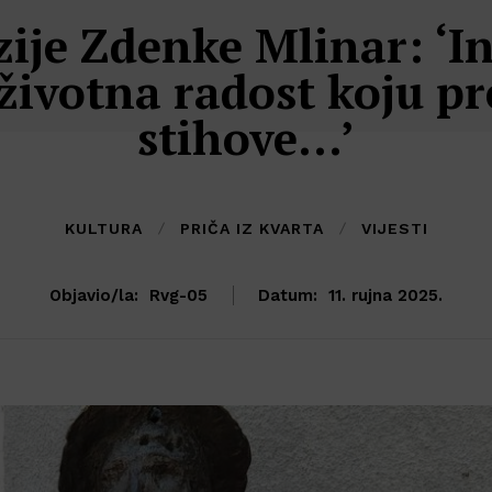
ije Zdenke Mlinar: ‘In
životna radost koju p
stihove…’
KULTURA
PRIČA IZ KVARTA
VIJESTI
Objavio/la:
Rvg-05
Datum:
11. rujna 2025.