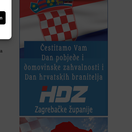
h
om
a
da