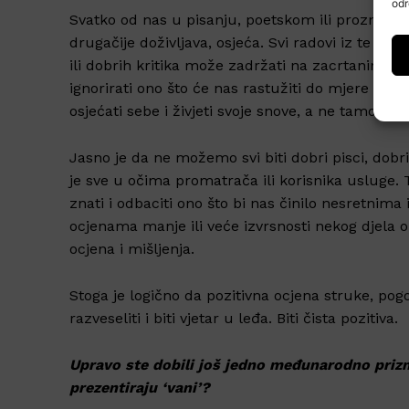
odr
Svatko od nas u pisanju, poetskom ili proznom, ili 
drugačije doživljava, osjeća. Svi radovi iz te br
ili dobrih kritika može zadržati na zacrtanim cilj
ignorirati ono što će nas rastužiti do mjere odus
osjećati sebe i živjeti svoje snove, a ne tamo neči
Jasno je da ne možemo svi biti dobri pisci, dobri 
je sve u očima promatrača ili korisnika usluge. 
znati i odbaciti ono što bi nas činilo nesretnima 
ocjenama manje ili veće izvrsnosti nekog djela o 
ocjena i mišljenja.
Stoga je logično da pozitivna ocjena struke, po
razveseliti i biti vjetar u leđa. Biti čista pozitiva.
Upravo ste dobili još jedno međunarodno priznan
prezentiraju ‘vani’?