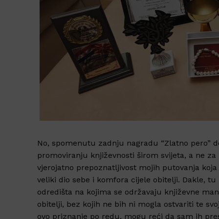
No, spomenutu zadnju nagradu “Zlatno pero” do
promoviranju književnosti širom svijeta, a ne za 
vjerojatno prepoznatljivost mojih putovanja koja n
veliki dio sebe i komfora cijele obitelji. Dakle,
odredišta na kojima se održavaju književne mani
obitelji, bez kojih ne bih ni mogla ostvariti te sv
ovo priznanje po redu, mogu reći da sam ih prest