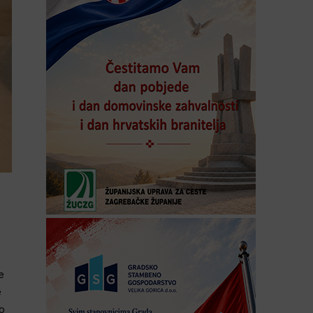
e
e
o