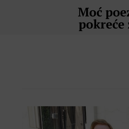
Moć poez
pokreće 