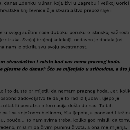
a, danas Zdenku Mlinar, koja živi u Zagrebu i Velikoj Gorici
 hrvatske književnice čije stvaralaštvo prepoznaje i
že u svojoj suštini nose duboku poruku o istinskoj važnosti
e struka. Svojoj brojnoj kolekciji, nedavno je dodala još
na nam je otkrila svu svoju svestranost.
om stvaralaštvu i zaista kod vas nema praznog hoda.
e pjesme do danas? Što se mijenjalo u stihovima, a što 
 kao i to da ste primijetili da nemam praznog hoda. Jer, koli
osobno zadovoljstvo te da je to rad iz ljubavi, lijepo je
ezultat ili povratna informacija došla do nas. To bih
pa i sa snježnom bjelinom, čija ljepota, a ponekad i težin
u, pouče… To nam svima treba, koliko god mislili da tom
 navedeno, mislim da živim puninu života, a ona me mijenja,