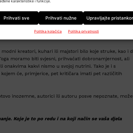
eđene karakteristike i funkcije.
ima svoj stil, ili ga tek pronalazi. Svaki ga čitatelj
anše nekome su “fuj”, a nekome “uj” i jedino što nas od loši
Prihvati sve
Prihvati nužne
Upravljajte pristank
evima jest prihvatiti ono što nam može biti od koristi, a
tajanja, što je najgora opcija. Uvijek sam mišljenja da treb
Politika kolačića
Politika privatnosti
je.
modni kreatori, kuhari ili majstori bilo koje struke, kao i 
Toga moramo biti svjesni, prihvaćati dobronamjernost, ali
ili onakvima kakvi nismo u svojoj nutrini. Tako je i s
kojem će, primjerice, pet kritičara imati pet različitih
gotovo inozemne, autorici ili autoru posve nepoznate, može
je. Koje je to po redu i na koji način se vaša djela