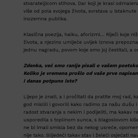
stvarateljicom stihova. Dar koji je krasi odmalen
više od pola svojega života, svrstava u istaknute
inozemna publika.
Klasična poezija, haiku, aforizmi… Riječi koje ni
života, a njezino umijeće uvijek iznova prepoznaj
jednu nagradu, povom koje smo joj čestitali, a o
Zdenka, već smo ranije pisali o vašem poetsk
Koliko je vremena prošlo od vaše prve napisan
i danas potpuno isto?
Lijepo je znati, a i pročitati da pratite moj rad,
god mislili i govorili kako radimo za našu dušu i 
radost stvaranja s nekim i podijeliti, ma kakav r
usporedila s toplinom sunca, s blagoslovom kiše 
ne bi imali smisla bez da nekog usreće, opomen
nije tako. Slijedeći takav stav i želeći osjećati